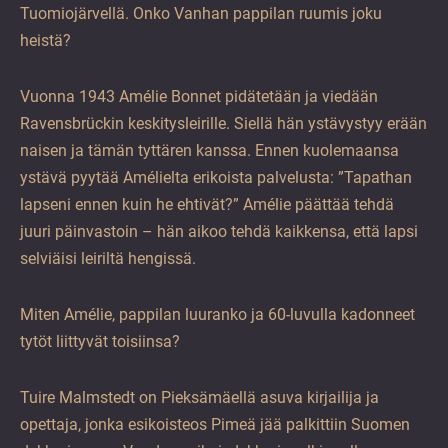
Tuomiojärvellä. Onko Vanhan pappilan ruumis joku
heistä?
Vuonna 1943 Amélie Bonnet pidätetään ja viedään
Ravensbrückin keskitysleirille. Siellä hän ystävystyy erään
naisen ja tämän tyttären kanssa. Ennen kuolemaansa
ystävä pyytää Amélielta erikoista palvelusta: ”Tapathan
lapseni ennen kuin he ehtivät?” Amélie päättää tehdä
juuri päinvastoin – hän aikoo tehdä kaikkensa, että lapsi
selviäisi leiriltä hengissä.
Miten Amélie, pappilan luuranko ja 60-luvulla kadonneet
tytöt liittyvät toisiinsa?
Tuire Malmstedt on Pieksämäellä asuva kirjailija ja
opettaja, jonka esikoisteos Pimeä jää palkittiin Suomen