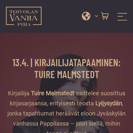
Toivolan vanha piha
Jyväskylän
Siirry
kauneimmassa
suoraan
pihapiirissä
sisältöön
erilaiset
13.4. | KIRJAILIJATAPAAMINEN:
palvelut
ja
TUIRE MALMSTEDT
tapahtumat
tarjoavat
Kirjailija
Tuire Malmstedt
esittelee suosittua
kiireettömiä
ja
kirjasarjaansa, erityisesti teosta
Lyijysydän
,
hyviä
jonka tapahtumat heräävät eloon Jyväskylän
hetkiä
vanhassa Pappilassa – juuri siellä, mihin
ympäri