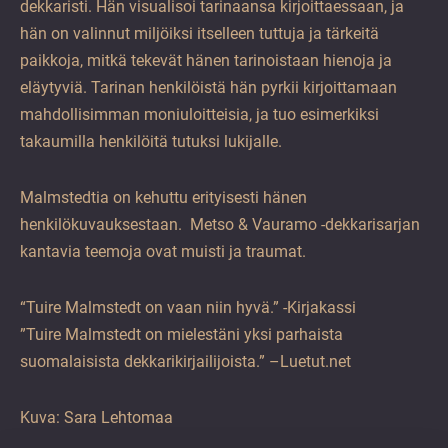
dekkaristi. Hän visualisoi tarinaansa kirjoittaessaan, ja
hän on valinnut miljöiksi itselleen tuttuja ja tärkeitä
paikkoja, mitkä tekevät hänen tarinoistaan hienoja ja
eläytyviä. Tarinan henkilöistä hän pyrkii kirjoittamaan
mahdollisimman moniuloitteisia, ja tuo esimerkiksi
takaumilla henkilöitä tutuksi lukijalle.
Malmstedtia on kehuttu erityisesti hänen
henkilökuvauksestaan. Metso & Vauramo -dekkarisarjan
kantavia teemoja ovat muisti ja traumat.
“Tuire Malmstedt on vaan niin hyvä.” -Kirjakassi
”Tuire Malmstedt on mielestäni yksi parhaista
suomalaisista dekkarikirjailijoista.” –Luetut.net
Kuva: Sara Lehtomaa