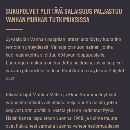
SUKUPOLVET YLITTÄVÄ SALAISUUS PALJASTUU
VANHAN MURHAN TUTKIMUKSISSA
Jyväskylän Vanhan pappilan lattian alta löytyy luuranko
remontin yhteydessä. Vainaja on nuori nainen, jonka
kuolinajankohta sijoittuu 60-luvun loppupuolelle.
Luurangon mukana on haudattu peltirasia, jossa on pieni
vauvan pitsimekko ja Jean-Paul Sartren näytelmä Suljetut
ovet.
Rikostutkijat Matilda Metso ja Elmo Vauramo löytävät
vanhoista tutkinta-arkistoista neljä nuorta naista, jotka
sopivat uhrin profiiliin. Heistä yksi on kadonnut Pyhä-
Häkin kansallispuistoon vuonna 1968, ja kolme muuta
ovat hukkuneet samana vuonna veneonnettomuudessa