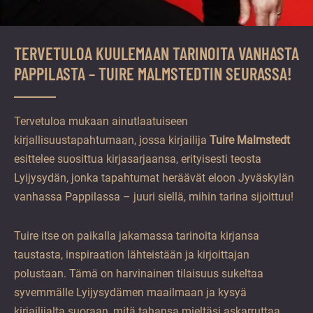
TERVETULOA KUULEMAAN TARINOITA VANHASTA
PAPPILASTA – TUIRE MALMSTEDTIN SEURASSA!
Tervetuloa mukaan ainutlaatuiseen
kirjallisuustapahtumaan, jossa kirjailija
Tuire Malmstedt
esittelee suosittua kirjasarjaansa, erityisesti teosta
Lyijysydän, jonka tapahtumat heräävät eloon Jyväskylän
vanhassa Pappilassa – juuri siellä, mihin tarina sijoittuu!
Tuire itse on paikalla jakamassa tarinoita kirjansa
taustasta, inspiraation lähteistään ja kirjoittajan
polustaan. Tämä on harvinainen tilaisuus sukeltaa
syvemmälle Lyijysydämen maailmaan ja kysyä
kirjailijalta suoraan, mitä tahansa mieltäsi askarruttaa.