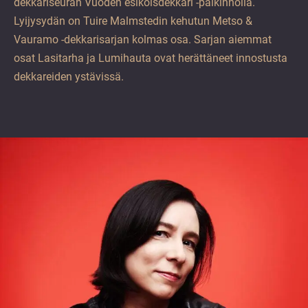
dekkariseuran Vuoden esikoisdekkari -palkinnolla.
Lyijysydän on Tuire Malmstedin kehutun Metso &
Vauramo -dekkarisarjan kolmas osa. Sarjan aiemmat
osat Lasitarha ja Lumihauta ovat herättäneet innostusta
dekkareiden ystävissä.