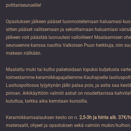
polttariseurueille!
Opastuksen jälkeen pääset luonnostelemaan haluamasi kuosi
sitten pääset valitsemaan ja sekoittamaan haluamiasi värisä
jälkeen voit päästää luovuutesi valloilleen! Maalaamisen ohe
seurueenne kanssa nauttia Valkoisen Puun herkkuja, niin suo
makean nälkään.
Maalattu muki tai kulho paketoidaan lopuksi kuljetusta varte
toimestamme keramiikkapajallemme Kauhajoelle lasituspolt
Lasituspoltossa lyijykynän jälki palaa pois, ja astia saa kest
pinnan. Arkikäyttöön valmiit astiat on noudettavissa kahvilal
kuluttua, tarkka aika kerrotaan kurssilla.
Keramiikkamaalauksen kesto on n.
2,5-3h ja hinta alk. 37€/h
materiaalit, ohjeet ja opastuksen sekä valmiin mukin/kulhon