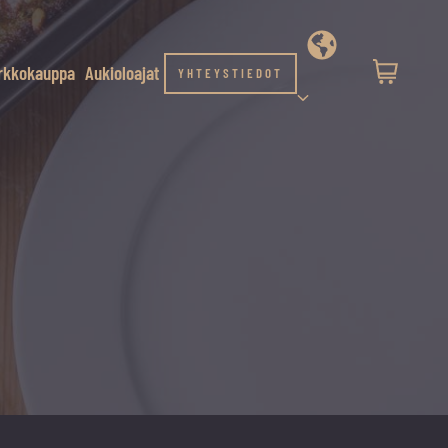
rkkokauppa
Aukioloajat
YHTEYSTIEDOT