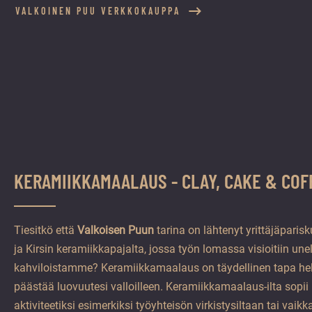
VALKOINEN PUU VERKKOKAUPPA
KERAMIIKKAMAALAUS - CLAY, CAKE & COF
Tiesitkö että
Valkoisen Puun
tarina on lähtenyt yrittäjäpar
ja Kirsin keramiikkapajalta, jossa työn lomassa visioitiin un
kahviloistamme? Keramiikkamaalaus on täydellinen tapa hell
päästää luovuutesi valloilleen. Keramiikkamaalaus-ilta sopii 
aktiviteetiksi esimerkiksi työyhteisön virkistysiltaan tai vaikk