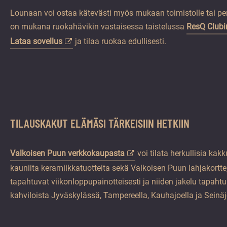
Lounaan voi ostaa kätevästi myös mukaan toimistolle tai per
on mukana ruokahävikin vastaisessa taistelussa
ResQ Clubi
Lataa sovellus
ja tilaa ruokaa edullisesti.
TILAUSKAKUT ELÄMÄSI TÄRKEISIIN HETKIIN
Valkoisen Puun verkkokaupasta
voi tilata herkullisia kakku
kauniita keramiikkatuotteita sekä Valkoisen Puun lahjakortte
tapahtuvat viikonloppupainotteisesti ja niiden jakelu tapah
kahviloista Jyväskylässä, Tampereella, Kauhajoella ja Seinäj