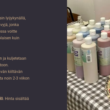
n lyijykynällä,
vyjä, jonka
ssa voitte
laisen kuin
n ja kuljetetaan
toon.
ävän kiiltävän
ta noin 2-3 viikon
lö
. Hinta sisältää
.