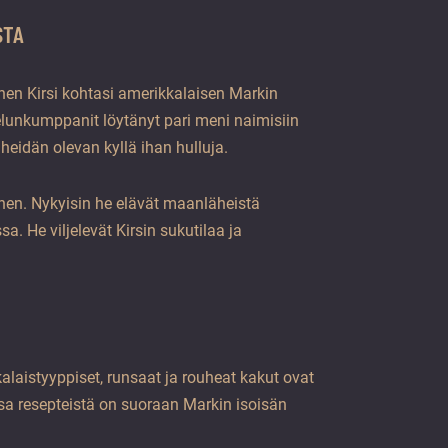
STA
nen Kirsi kohtasi amerikkalaisen Markin
sielunkumppanit löytänyt pari meni naimisiin
t heidän olevan kyllä ihan hulluja.
en. Nykyisin he elävät maanläheistä
. He viljelevät Kirsin sukutilaa ja
alaistyyppiset, runsaat ja rouheat kakut ovat
sa resepteistä on suoraan Markin isoisän