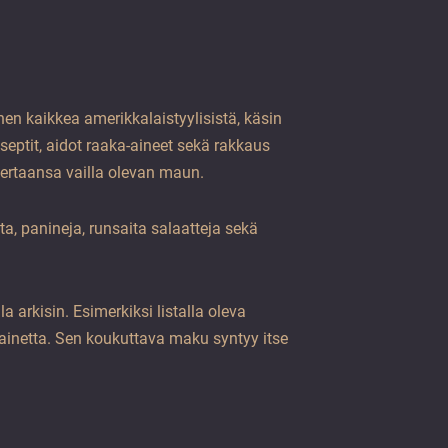
nen kaikkea amerikkalaistyylisistä, käsin
septit, aidot raaka-aineet sekä rakkaus
ertaansa vailla olevan maun.
ta, panineja, runsaita salaatteja sekä
 arkisin. Esimerkiksi listalla oleva
ainetta. Sen koukuttava maku syntyy itse