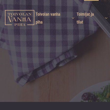
Siirry
suoraan
sisältöön
Toivolan vanha
Toimijat ja
Toivolan vanha piha
piha
tilat
Jyväskylän
kauneimmassa
pihapiirissä
erilaiset
palvelut
ja
tapahtumat
tarjoavat
kiireettömiä
ja
hyviä
hetkiä
ympäri