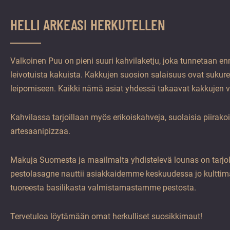
vuoden.
HELLI ARKEASI HERKUTELLEN
Valkoinen Puu on pieni suuri kahvilaketju, joka tunnetaan en
leivotuista kakuista. Kakkujen suosion salaisuus ovat sukure
leipomiseen. Kaikki nämä asiat yhdessä takaavat kakkujen v
Kahvilassa tarjoillaan myös erikoiskahveja, suolaisia piirakoi
artesaanipizzaa.
Makuja Suomesta ja maailmalta yhdistelevä lounas on tarjolla
pestolasagne nauttii asiakkaidemme keskuudessa jo kulttim
tuoreesta basilikasta valmistamastamme pestosta.
Tervetuloa löytämään omat herkulliset suosikkimaut!