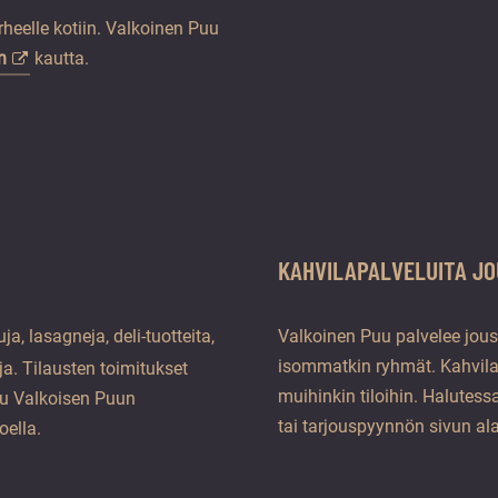
heelle kotiin. Valkoinen Puu
n
kautta.
KAHVILAPALVELUITA JO
ja, lasagneja, deli-tuotteita,
Valkoinen Puu palvelee joust
isommatkin ryhmät. Kahvilan
ja. Tilausten toimitukset
muihinkin tiloihin. Halutes
tuu Valkoisen Puun
tai tarjouspyynnön sivun ala
oella.