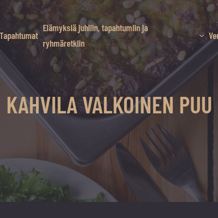
Elämyksiä juhliin, tapahtumiin ja
Tapahtumat
Ve
ryhmäretkiin
KAHVILA VALKOINEN PUU