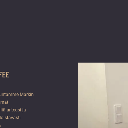
FEE
iskuntamme Markin
elmat
iä arkeasi ja
loistavasti
a