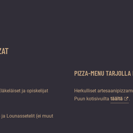
ZAT
PIZZA-MENU TARJOLLA 
Eläkeläiset ja opiskelijat
Herkulliset artesaanipizzam
Puun kotisivuilta
täältä
.
a Lounassetelit (ei muut