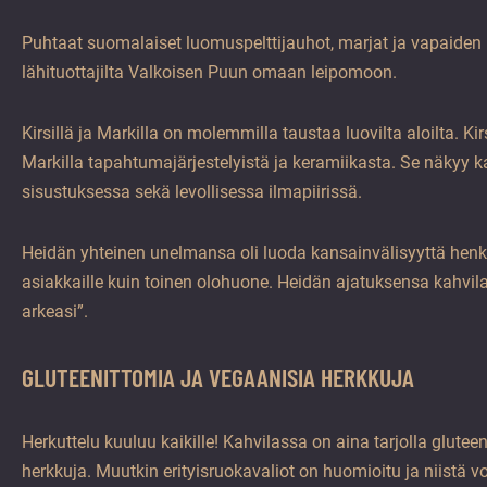
Puhtaat suomalaiset luomuspelttijauhot, marjat ja vapaiden
lähituottajilta Valkoisen Puun omaan leipomoon.
Kirsillä ja Markilla on molemmilla taustaa luovilta aloilta. Kir
Markilla tapahtumajärjestelyistä ja keramiikasta. Se näkyy k
sisustuksessa sekä levollisessa ilmapiirissä.
Heidän yhteinen unelmansa oli luoda kansainvälisyyttä henkivi
asiakkaille kuin toinen olohuone. Heidän ajatuksensa kahvil
arkeasi”.
GLUTEENITTOMIA JA VEGAANISIA HERKKUJA
Herkuttelu kuuluu kaikille! Kahvilassa on aina tarjolla glutee
herkkuja. Muutkin erityisruokavaliot on huomioitu ja niistä v