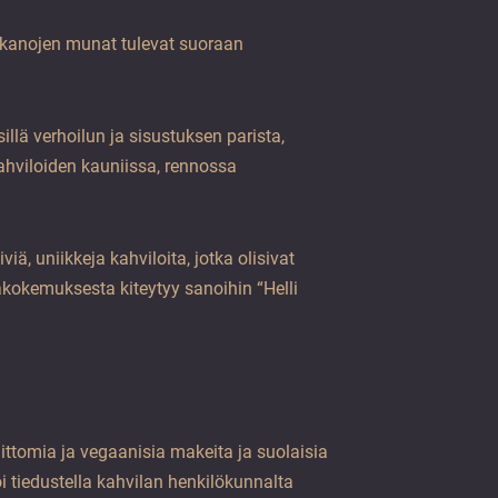
 kanojen munat tulevat suoraan
sillä verhoilun ja sisustuksen parista,
ahviloiden kauniissa, rennossa
ä, uniikkeja kahviloita, jotka olisivat
akokemuksesta kiteytyy sanoihin “Helli
nittomia ja vegaanisia makeita ja suolaisia
oi tiedustella kahvilan henkilökunnalta