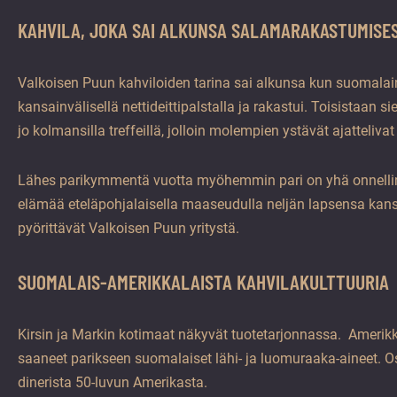
KAHVILA, JOKA SAI ALKUNSA SALAMARAKASTUMISE
Valkoisen Puun kahviloiden tarina sai alkunsa kun suomalai
kansainvälisellä nettideittipalstalla ja rakastui. Toisistaan 
jo kolmansilla treffeillä, jolloin molempien ystävät ajatteliva
Lähes parikymmentä vuotta myöhemmin pari on yhä onnellin
elämää eteläpohjalaisella maaseudulla neljän lapsensa kanssa
pyörittävät Valkoisen Puun yritystä.
SUOMALAIS-AMERIKKALAISTA KAHVILAKULTTUURIA
Kirsin ja Markin kotimaat näkyvät tuotetarjonnassa. Amerikk
saaneet parikseen suomalaiset lähi- ja luomuraaka-aineet. O
dinerista 50-luvun Amerikasta.