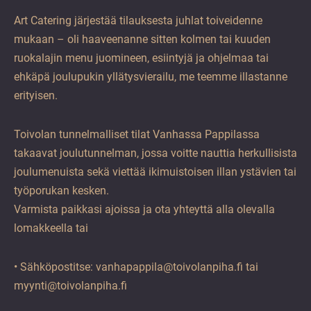
Art Catering järjestää tilauksesta juhlat toiveidenne
mukaan – oli haaveenanne sitten kolmen tai kuuden
ruokalajin menu juomineen, esiintyjä ja ohjelmaa tai
ehkäpä joulupukin yllätysvierailu, me teemme illastanne
erityisen.
Toivolan tunnelmalliset tilat Vanhassa Pappilassa
takaavat joulutunnelman, jossa voitte nauttia herkullisista
joulumenuista sekä viettää ikimuistoisen illan ystävien tai
työporukan kesken.
Varmista paikkasi ajoissa ja ota yhteyttä alla olevalla
lomakkeella tai
• Sähköpostitse: vanhapappila@toivolanpiha.fi tai
myynti@toivolanpiha.fi