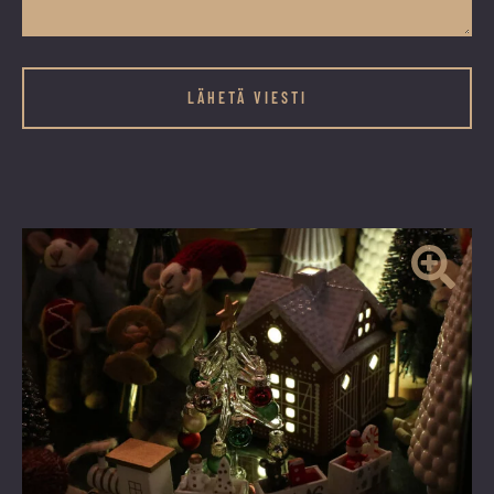
Name
Kenttä
on
validointitarkoituksiin
ja
tulee
jättää
koskemattomaksi.