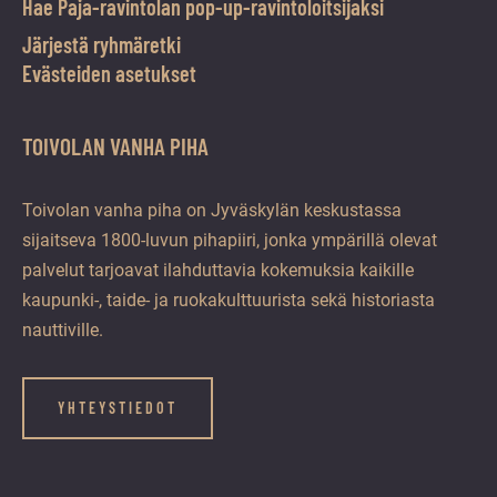
Hae Paja-ravintolan pop-up-ravintoloitsijaksi
Järjestä ryhmäretki
Evästeiden asetukset
TOIVOLAN VANHA PIHA
Toivolan vanha piha on Jyväskylän keskustassa
sijaitseva 1800-luvun pihapiiri, jonka ympärillä olevat
palvelut tarjoavat ilahduttavia kokemuksia kaikille
kaupunki-, taide- ja ruokakulttuurista sekä historiasta
nauttiville.
YHTEYSTIEDOT