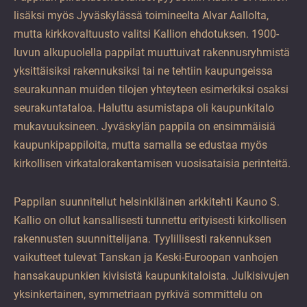
lisäksi myös Jyväskylässä toimineelta Alvar Aallolta,
mutta kirkkovaltuusto valitsi Kallion ehdotuksen. 1900-
luvun alkupuolella pappilat muuttuivat rakennusryhmistä
yksittäisiksi rakennuksiksi tai ne tehtiin kaupungeissa
seurakunnan muiden tilojen yhteyteen esimerkiksi osaksi
seurakuntataloa. Haluttu asumistapa oli kaupunkitalo
mukavuuksineen. Jyväskylän pappila on ensimmäisiä
kaupunkipappiloita, mutta samalla se edustaa myös
kirkollisen virkatalorakentamisen vuosisataisia perinteitä.
Pappilan suunnitellut helsinkiläinen arkkitehti Kauno S.
Kallio on ollut kansallisesti tunnettu erityisesti kirkollisen
rakennusten suunnittelijana. Tyylillisesti rakennuksen
vaikutteet tulevat Tanskan ja Keski-Euroopan vanhojen
hansakaupunkien kivisistä kaupunkitaloista. Julkisivujen
yksinkertainen, symmetriaan pyrkivä sommittelu on