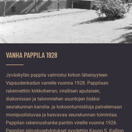
VANHA PAPPILA 1928
Jyväskylän pappila valmistui kirkon läheisyyteen
Vapaudenkadun varrelle vuonna 1928. Pappilaan
rakennettiin kirkkoherran, virallisen apulaisen,
diakonissan ja talonmiehen asuntojen lisäksi
seurakunnan kanslia- ja kokoontumistiloja palvelemaan
monipuolistuvaa ja kasvavaa seurakunnan toimintaa.
Pappilan rakennushanke pantiin vireille vuonna 1926.
Pappilan piirustusehdotukset pyydettiin Kauno S. Kallion