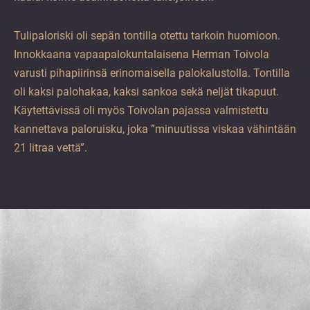
Tulipaloriski oli sepän tontilla otettu tarkoin huomioon.
Innokkaana vapaapalokuntalaisena Herman Toivola
varusti pihapiirinsä erinomaisella palokalustolla. Tontilla
oli kaksi palohakaa, kaksi sankoa sekä neljät tikapuut.
Käytettävissä oli myös Toivolan pajassa valmistettu
kannettava paloruisku, joka ”minuutissa viskaa vähintään
21 litraa vettä”.