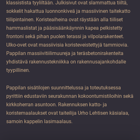
klassistista tyyliltään. Julkisivut ovat slammattua tiiltä,
sokkelit hakattua luonnonkiveä ja massiivinen taitekatto
tiilipintainen. Koristeaiheina ovat räystään alla tiiliset
hammaslistat ja pääsisäänkäynnin kapea pelkistetty
frontoni sekä pihan puolen terassi ja vilpolarakenteet.
Ulko-ovet ovat massiivisia koristeveistettyjä tammiovia.
Pappilan massiivitiilimuureja ja teräsbetonirakenteita
yhdistävä rakennustekniikka on rakennusajankohdalle
tyypillinen.
Pappilan sisätilojen suunnittelussa ja toteutuksessa
pyrittiin edustaviin seurakunnan kokoontumistiloihin sekä
kirkkoherran asuntoon. Rakennuksen katto- ja
koristemaalaukset ovat taiteilija Urho Lehtisen käsialaa,
samoin kappelin lasimaalaus.