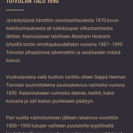
Jyväskylässä kärsittiin asumisahtaudesta 1870-luvun
tukkihuimauksesta eli tukkikaupan vilkastumisesta
lähtien. Keuruulaisen talollisen Abraham Hoskarin
lyhyellä tontin omistajakaudellakin vuosina 1887–1890
Toivolan pihapiirissä rakennettiin ja asukkaiden määrä
kasvoi.
Vuokralaisena vielä tuolloin tontilla olleen Seppä Herman
Toivolan suunnittelema asuinrakennus valmistui vuonna
1890. Rakennukseen valmistui eteinen, keittiö, kaksi
kamaria ja sali kadun puoleiseen päätyyn.
Pari vuotta valmistumisen jälkeen rakennus vuorattiin
1800–1900-lukujen vaihteen puutaloille tyypillisellä