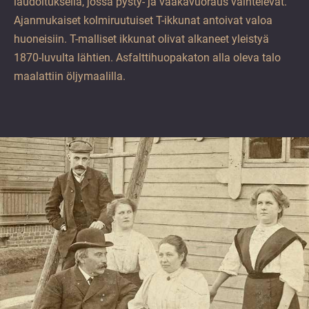
laudoituksella, jossa pysty- ja vaakavuoraus vaihtelevat.
Ajanmukaiset kolmiruutuiset T-ikkunat antoivat valoa
huoneisiin. T-malliset ikkunat olivat alkaneet yleistyä
1870-luvulta lähtien. Asfalttihuopakaton alla oleva talo
maalattiin öljymaalilla.