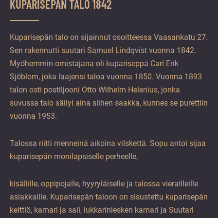
KUPARISEPÄN TALO 1842
Kuparisepän talo on sijainnut osoitteessa Vaasankatu 27.
Sen rakennutti suutari Samuel Lindqvist vuonna 1842.
Myöhemmin omistajana oli kupariseppä Carl Erik
Sjöblom, joka laajensi taloa vuonna 1850. Vuonna 1893
talon osti postiljooni Otto Wilhelm Helenius, jonka
suvussa talo säilyi aina siihen saakka, kunnes se purettiin
vuonna 1953.
Talossa riitti menneinä aikoina vilskettä. Sopu antoi sijaa
kuparisepän monilapsiselle perheelle,
kisällille, oppipojalle, hyyryläiselle ja talossa vierailleille
asiakkaille. Kuparisepän taloon on sisustettu kuparisepän
keittiö, kamari ja sali, lukkarinlesken kamari ja Suutari