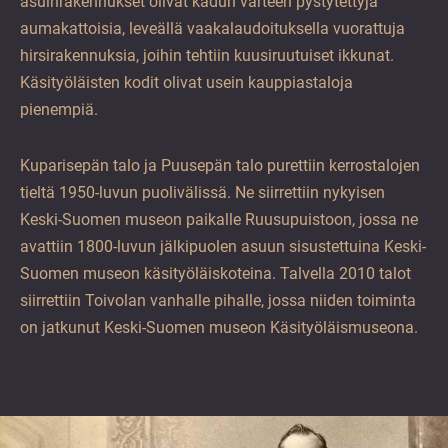
asuinrakennukset olivat kadun varteen pystytettyjä
aumakattoisia, leveällä vaakalaudoituksella vuorattuja
hirsirakennuksia, joihin tehtiin kuusiruutuiset ikkunat.
Käsityöläisten kodit olivat usein kauppiastaloja
pienempiä.
Kuparisepän talo ja Puusepän talo purettiin kerrostalojen
tieltä 1950-luvun puolivälissä. Ne siirrettiin nykyisen
Keski-Suomen museon paikalle Ruusupuistoon, jossa ne
avattiin 1800-luvun jälkipuolen asuun sisustettuina Keski-
Suomen museon käsityöläiskoteina. Talvella 2010 talot
siirrettiin Toivolan vanhalle pihalle, jossa niiden toiminta
on jatkunut Keski-Suomen museon Käsityöläismuseona.