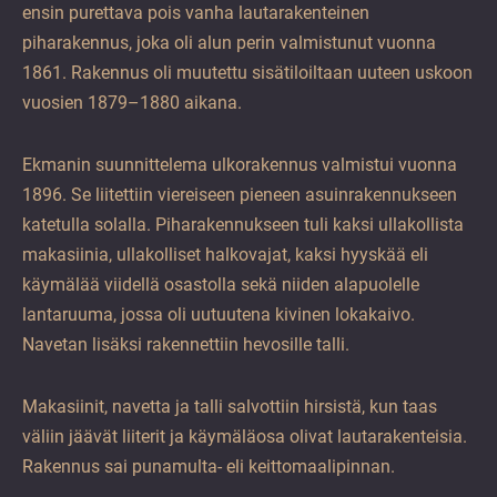
ensin purettava pois vanha lautarakenteinen
piharakennus, joka oli alun perin valmistunut vuonna
1861. Rakennus oli muutettu sisätiloiltaan uuteen uskoon
vuosien 1879–1880 aikana.
Ekmanin suunnittelema ulkorakennus valmistui vuonna
1896. Se liitettiin viereiseen pieneen asuinrakennukseen
katetulla solalla. Piharakennukseen tuli kaksi ullakollista
makasiinia, ullakolliset halkovajat, kaksi hyyskää eli
käymälää viidellä osastolla sekä niiden alapuolelle
lantaruuma, jossa oli uutuutena kivinen lokakaivo.
Navetan lisäksi rakennettiin hevosille talli.
Makasiinit, navetta ja talli salvottiin hirsistä, kun taas
väliin jäävät liiterit ja käymäläosa olivat lautarakenteisia.
Rakennus sai punamulta- eli keittomaalipinnan.