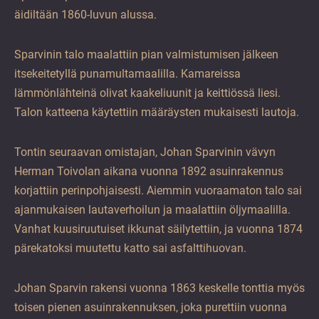
äidiltään 1860-luvun alussa.
Sparvinin talo maalattiin pian valmistumisen jälkeen
itsekeitetyllä punamultamaalilla. Kamareissa
lämmönlähteinä olivat kaakeliuunit ja keittiössä liesi.
Talon katteena käytettiin määräysten mukaisesti lautoja.
Tontin seuraavan omistajan, Johan Sparvinin vävyn
Herman Toivolan aikana vuonna 1892 asuinrakennus
korjattiin perinpohjaisesti. Aiemmin vuoraamaton talo sai
ajanmukaisen lautaverhoilun ja maalattiin öljymaalilla.
Vanhat kuusiruutuiset ikkunat säilytettiin, ja vuonna 1874
pärekatoksi muutettu katto sai asfalttihuovan.
Johan Sparvin rakensi vuonna 1863 keskelle tonttia myös
toisen pienen asuinrakennuksen, joka purettiin vuonna