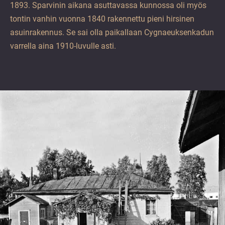
1893. Sparvinin aikana asuttavassa kunnossa oli myös
tontin vanhin vuonna 1840 rakennettu pieni hirsinen
asuinrakennus. Se sai olla paikallaan Cygnaeuksenkadun
varrella aina 1910-luvulle asti.