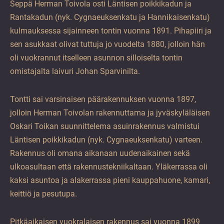
Seppä Herman Toivola osti Läntisen poikkikadun ja
Rantakadun (nyk. Cygnaeuksenkatu ja Hannikaisenkatu)
kulmauksessa sijainneen tontin vuonna 1891. Pihapiiri ja
sen asukkaat olivat tuttuja jo vuodelta 1880, jolloin hän
oli vuokrannut itselleen asunnon silloiselta tontin
omistajalta laivuri Johan Sparvinilta.
Tontti sai varsinaisen päärakennuksen vuonna 1897,
jolloin Herman Toivolan rakennuttama ja jyväskyläläisen
Oskari Toikan suunnittelema asuinrakennus valmistui
Läntisen poikkikadun (nyk. Cygnaeuksenkatu) varteen.
Rakennus oli omana aikanaan uudenaikainen sekä
ulkoasultaan että rakennustekniikaltaan. Yläkerrassa oli
kaksi asuntoa ja alakerrassa pieni kauppahuone, kamari,
keittiö ja pesutupa.
Pitkäaikaisen vuokralaisen rakennus sai vuonna 1899