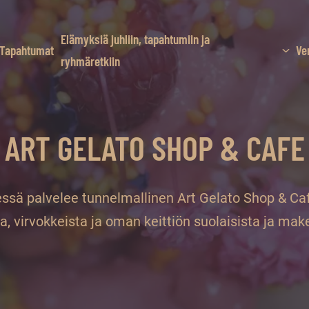
Elämyksiä juhliin, tapahtumiin ja
Tapahtumat
Ve
ryhmäretkiin
ART GELATO SHOP & CAFE
sä palvelee tunnelmallinen Art Gelato Shop & Cafe
a, virvokkeista ja oman keittiön suolaisista ja mak