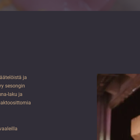
ätelöistä ja
yy sesongin
na-laku ja
 laktoosittomia
aaleilla