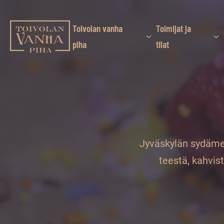
Siirry
suoraan
sisältöön
Toivolan vanha
Toimijat ja
Toivolan vanha piha
piha
tilat
Jyväskylän
kauneimmassa
pihapiirissä
erilaiset
palvelut
ja
tapahtumat
Jyväskylän sydämes
tarjoavat
teestä, kahvist
kiireettömiä
ja
hyviä
hetkiä
ympäri