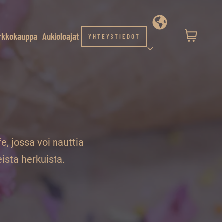
rkkokauppa
Aukioloajat
YHTEYSTIEDOT
, jossa voi nauttia
eista herkuista.