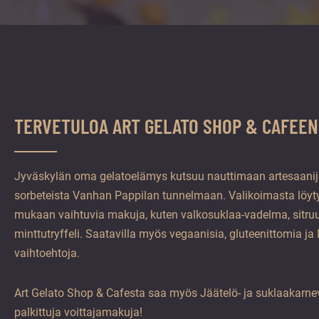
vuoden.
TERVETULOA ART GELATO SHOP & CAFEEN
Jyväskylän oma gelatoelämys kutsuu nauttimaan artesaanijä
sorbeteista Vanhan Pappilan tunnelmaan. Valikoimasta löyt
mukaan vaihtuvia makuja, kuten valkosuklaa-vadelma, sitruu
minttutryffeli. Saatavilla myös vegaanisia, gluteenittomia ja
vaihtoehtoja.
Art Gelato Shop & Cafesta saa myös Jäätelö- ja suklaakarnev
palkittuja voittajamakuja!