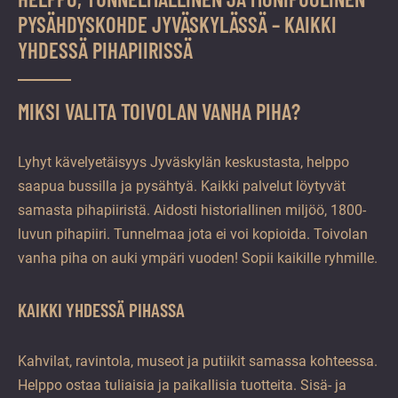
vuoden.
PYSÄHDYSKOHDE JYVÄSKYLÄSSÄ – KAIKKI
YHDESSÄ PIHAPIIRISSÄ
MIKSI VALITA TOIVOLAN VANHA PIHA?
Lyhyt kävelyetäisyys Jyväskylän keskustasta, helppo
saapua bussilla ja pysähtyä. Kaikki palvelut löytyvät
samasta pihapiiristä. Aidosti historiallinen miljöö, 1800-
luvun pihapiiri. Tunnelmaa jota ei voi kopioida. Toivolan
vanha piha on auki ympäri vuoden! Sopii kaikille ryhmille.
KAIKKI YHDESSÄ PIHASSA
Kahvilat, ravintola, museot ja putiikit samassa kohteessa.
Helppo ostaa tuliaisia ja paikallisia tuotteita. Sisä- ja