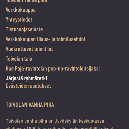
Verkkokauppa
Yhteystiedot
Tietosuojaseloste
Verkkokaupan tilaus- ja toimitusehdot
Vuokrattavat toimitilat
Toivolan talo
Hae Paja-ravintolan pop-up-ravintoloitsijaksi
Järjestä ryhmäretki
Evästeiden asetukset
TOIVOLAN VANHA PIHA
Toivolan vanha piha on Jyväskylän keskustassa
sijaitseva 1800-luvun pihapiiri, jonka ympärillä olevat