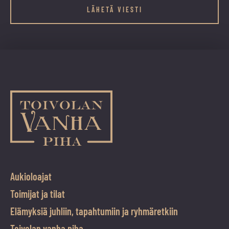
Email
Kenttä
on
validointitarkoituksiin
ja
tulee
jättää
koskemattomaksi.
Aukioloajat
Toimijat ja tilat
Elämyksiä juhliin, tapahtumiin ja ryhmäretkiin
Toivolan vanha piha