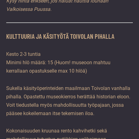
Kysy hinta erikseen, jos haluat nauttia lounaan
Valkoisessa Puussa.
KULTTUURIA JA KÄSITYÖTÄ TOIVOLAN PIHALLA
Kesto 2-3 tuntia
Minimi hlö määrä: 15 (Huom! museoon mahtuu
kerrallaan opastukselle max 10 hlöä)
Sukella käsityöperinteiden maailmaan Toivolan vanhalla
pihalla. Opastettu museokierros herättää historian eloon.
Voit tiedustella myös mahdollisuutta työpajaan, jossa
pääsee kokeilemaan itse tekemisen iloa.
Kokonaisuuden kruunaa rento kahvihetki sekä