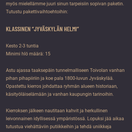
myös mielellämme juuri sinun tarpeisiin sopivan paketin.
Tutustu pakettivaihtoehtoihin:
KLASSINEN “JYVÄSKYLÄN HELMI”
Kesto 2-3 tuntia
Minimi hlö määrä: 15
Astu ajassa taaksepäin tunnelmalliseen Toivolan vanhan
pihan pihapiiriin ja koe pala 1800-luvun Jyväskylää.
Opastettu kierros johdattaa ryhmän alueen historiaan,
käsityöläiselämään ja vanhan kaupungin tarinoihin.
Kierroksen jälkeen nautitaan kahvit ja herkullinen
leivonnainen idyllisessä ympäristössä. Lopuksi jää aikaa
tutustua viehättäviin putiikkeihin ja tehdä uniikkeja