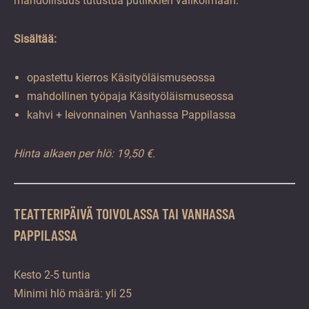
mahdollisuus tutustua putiikkien valikoimaan.
Sisältää:
opastettu kierros Käsityöläismuseossa
mahdollinen työpaja Käsityöläismuseossa
kahvi + leivonnainen Vanhassa Pappilassa
Hinta alkaen per hlö: 19,50 €.
TEATTERIPÄIVÄ TOIVOLASSA TAI VANHASSA
PAPPILASSA
Kesto 2-5 tuntia
Minimi hlö määrä: yli 25