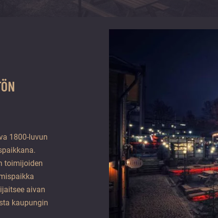
TÖN
ova 1800-luvun
ispaikkana.
an toimijoiden
amispaikka
ijaitsee aivan
asta kaupungin