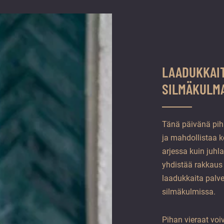
LAADUKKAIT
SILMÄKULM
Tänä päivänä piha
ja mahdollistaa k
arjessa kuin juhla
yhdistää rakkaus 
laadukkaita palvel
silmäkulmissa.
Pihan vieraat voi