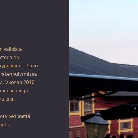
 välisistä
storia on
nykypäivään. Pihan
 rakennuttamissa
la. Vuonna 2010
uparisepän ja
nuksia.
Tuota perinnettä
auttia