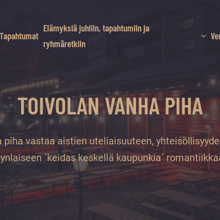
Elämyksiä juhliin, tapahtumiin ja
Tapahtumat
Ve
ryhmäretkiin
TOIVOLAN VANHA PIHA
 piha vastaa aistien uteliaisuuteen, yhteisöllisyyd
tynlaiseen ´keidas keskellä kaupunkia´ romantiikka