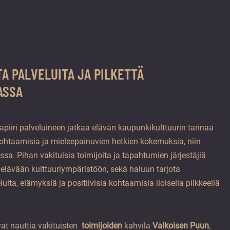
A PALVELUITA JA PILKETTÄ
ASSA
piiri palveluineen jatkaa elävän kaupunkikulttuurin tarinaa
ohtaamisia ja mieleepainuvien hetkien kokemuksia, niin
ssa. Pihan vakituisia toimijoita ja tapahtumien järjestäjiä
elävään kulttuuriympäristöön, sekä haluun tarjota
uita, elämyksiä ja positiivisia kohtaamisia iloisella pilkkeellä
vat nauttia vakituisten
toimijoiden
kahvila
Valkoisen Puun
,