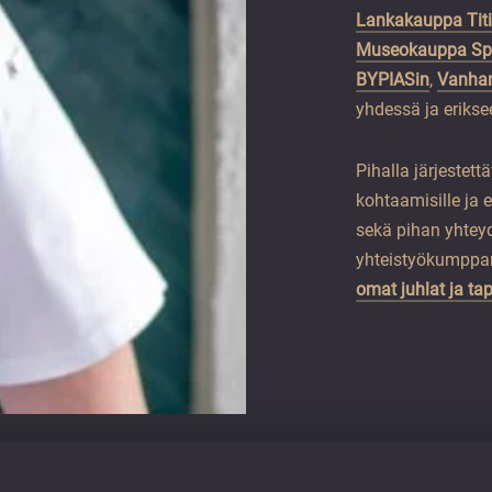
Lankakauppa Titi
Museokauppa Spa
BYPIASin
,
Vanhan
yhdessä ja erikse
Pihalla järjestett
kohtaamisille ja 
sekä pihan yhteyd
yhteistyökumppan
omat juhlat ja t