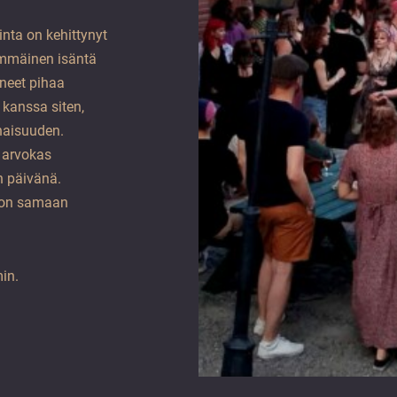
nta on kehittynyt
immäinen isäntä
neet pihaa
 kanssa siten,
naisuuden.
i arvokas
in päivänä.
ö on samaan
in.