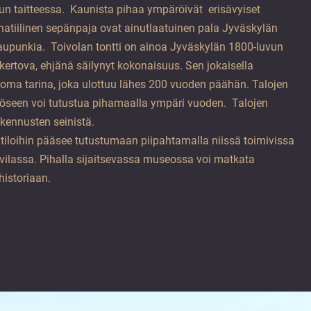
un taitteessa. Kaunista pihaa ympäröivät erisävyiset
natiilinen sepänpaja ovat ainutlaatuinen pala Jyväskylän
upunkia. Toivolan tontti on ainoa Jyväskylän 1800-luvun
ertova, ehjänä säilynyt kokonaisuus. Sen jokaisella
oma tarina, joka ulottuu lähes 200 vuoden päähän. Talojen
jööseen voi tutustua pihamaalla ympäri vuoden. Talojen
akennusten seinistä.
tiloihin pääsee tutustumaan piipahtamalla niissä toimivissa
hvilassa. Pihalla sijaitsevassa museossa voi matkata
historiaan.