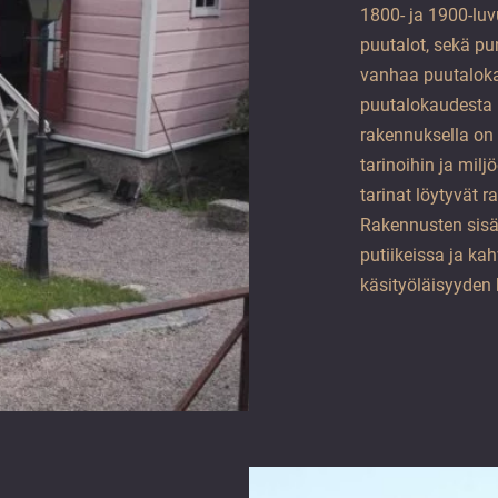
1800- ja 1900-luv
puutalot, sekä pu
vanhaa puutaloka
puutalokaudesta k
rakennuksella on 
tarinoihin ja mil
tarinat löytyvät r
Rakennusten sisä
putiikeissa ja ka
käsityöläisyyden 