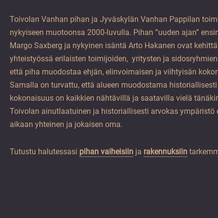
Toivolan Vanhan pihan ja Jyväskylän Vanhan Pappilan toimi
nykyiseen muotoonsa 2000-luvulla. Pihan ”uuden ajan” ens
Margo Saxberg ja nykyinen isäntä Arto Hakanen ovat kehittä
yhteistyössä erilaisten toimijoiden, yritysten ja sidosryhmien
että piha muodostaa ehjän, elinvoimaisen ja viihtyisän koko
Samalla on turvattu, että alueen muodostama historiallisest
kokonaisuus on kaikkien nähtävillä ja saatavilla vielä tänäk
Toivolan ainutlaatuinen ja historiallisesti arvokas ympärist
aikaan yhteinen ja jokaisen oma.
Tutustu halutessasi
pihan vaiheisiin
ja
rakennuksiin
tarkemm