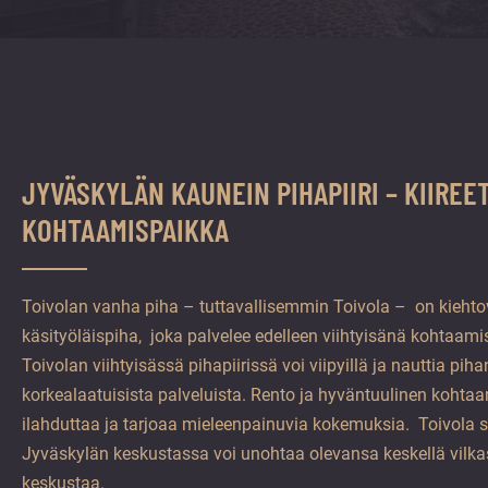
vuoden.
JYVÄSKYLÄN KAUNEIN PIHAPIIRI – KIIREE
KOHTAAMISPAIKKA
Toivolan vanha piha – tuttavallisemmin Toivola – on kieht
käsityöläispiha, joka palvelee edelleen viihtyisänä kohtaam
Toivolan viihtyisässä pihapiirissä voi viipyillä ja nauttia pih
korkealaatuisista palveluista. Rento ja hyväntuulinen kohta
ilahduttaa ja tarjoaa mieleenpainuvia kokemuksia. Toivola s
Jyväskylän keskustassa voi unohtaa olevansa keskellä vilk
keskustaa.