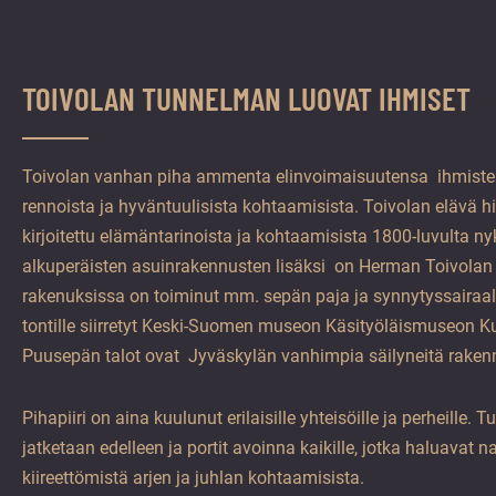
TOIVOLAN TUNNELMAN LUOVAT IHMISET
Toivolan vanhan piha ammenta elinvoimaisuutensa ihmisten
rennoista ja hyväntuulisista kohtaamisista. Toivolan elävä hi
kirjoitettu elämäntarinoista ja kohtaamisista 1800-luvulta 
alkuperäisten asuinrakennusten lisäksi on Herman Toivolan
rakenuksissa on toiminut mm. sepän paja ja synnytyssairaa
tontille siirretyt Keski-Suomen museon Käsityöläismuseon K
Puusepän talot ovat Jyväskylän vanhimpia säilyneitä raken
Pihapiiri on aina kuulunut erilaisille yhteisöille ja perheille. 
jatketaan edelleen ja portit avoinna kaikille, jotka haluavat n
kiireettömistä arjen ja juhlan kohtaamisista.