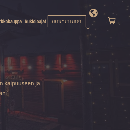
rkkokauppa
Aukioloajat
YHTEYSTIEDOT
en kaipuuseen ja
an.”