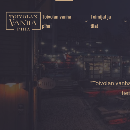
Siirry
suoraan
sisältöön
Toivolan vanha
Toimijat ja
Toivolan vanha piha
piha
tilat
Jyväskylän
kauneimmassa
pihapiirissä
erilaiset
palvelut
ja
tapahtumat
“Toivolan vanha
tarjoavat
tie
kiireettömiä
ja
hyviä
hetkiä
ympäri