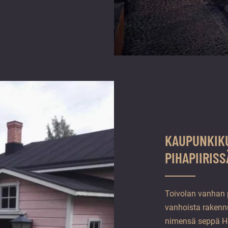
KAUPUNKIKU
PIHAPIIRISS
Toivolan vanhan 
vanhoista rakennu
nimensä seppä Her