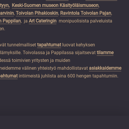
tyyn,
Keski-Suomen museon Käsityöläismuseon
,
rvinin
,
Toivolan Pihakioskin
,
Ravintola Toivolan Pajan
,
 Pappilan
, ja
Art Cateringin
monipuolisista palveluista
en.
ävät tunnelmalliset
tapahtumat
luovat kehyksen
elämyksille. Toivolassa ja Pappilassa sijaitsevat
tilamme
essä toimivien yritysten ja muiden
eidemme välinen yhteistyö mahdollistavat
asiakkaidemme
apahtumat
intiimeistä juhlista aina 600 hengen tapahtumiin.