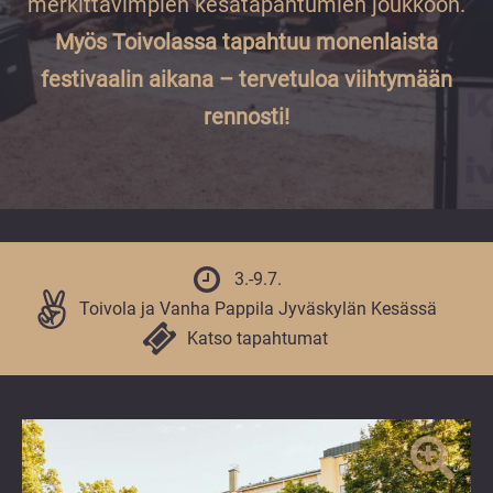
merkittävimpien kesätapahtumien joukkoon.
vuoden.
Myös
Toivolassa tapahtuu monenlaista
festivaalin aikana – tervetuloa viihtymään
rennosti!
3.-9.7.
Toivola ja Vanha Pappila Jyväskylän Kesässä
Katso tapahtumat