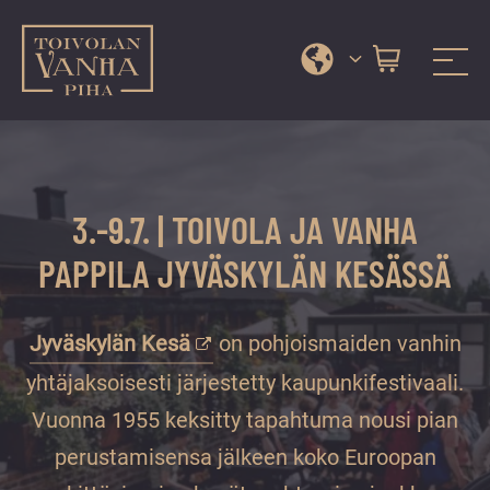
Toivolan vanha piha
Jyväskylän
Siirry
kauneimmassa
suoraan
pihapiirissä
sisältöön
erilaiset
3.-9.7. | TOIVOLA JA VANHA
palvelut
ja
PAPPILA JYVÄSKYLÄN KESÄSSÄ
tapahtumat
tarjoavat
Jyväskylän Kesä
on pohjoismaiden vanhin
kiireettömiä
ja
yhtäjaksoisesti järjestetty kaupunkifestivaali.
hyviä
Vuonna 1955 keksitty tapahtuma nousi pian
hetkiä
perustamisensa jälkeen koko Euroopan
ympäri