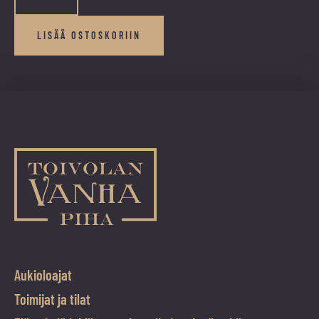
Jytää
ja
iskelmää!
LISÄÄ OSTOSKORIIN
määrä
Aukioloajat
Toimijat ja tilat