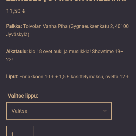
11,50
€
Paikka:
Toivolan Vanha Piha (Gygnaeuksenkatu 2, 40100
Jyväskylä)
Aikataulu:
klo 18 ovet auki ja musiikkia! Showtime 19–
22!
Liput:
Ennakkoon 10 € + 1,5 € käsittelymaksu, ovelta 12 €
Valitse lippu:
22.7.2026
|