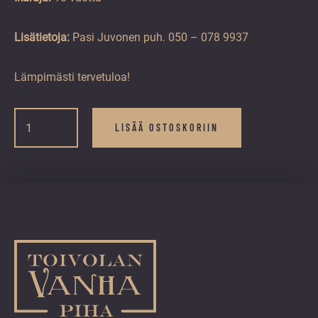
Lisätietoja:
Pasi Juvonen puh. 050 – 078 9937
Lämpimästi tervetuloa!
5.4.|
Muistojen
LISÄÄ OSTOSKORIIN
Musiikki-
ilta
Timo
Natri
|
ennakkolippu
määrä