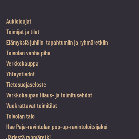
Aukioloajat
Toimijat ja tilat
Elämyksiä juhliin, tapahtumiin ja ryhmäretkiin
Toivolan vanha piha
Verkkokauppa
Yhteystiedot
Tietosuojaseloste
Verkkokaupan tilaus- ja toimitusehdot
Vuokrattavat toimitilat
Toivolan talo
Hae Paja-ravintolan pop-up-ravintoloitsijaksi
Järjestä ryhmäretki