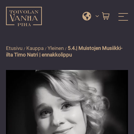
Toivolan vanha piha
Jyväskylän
Siirry
kauneimmassa
suoraan
pihapiirissä
sisältöön
Etusivu
Kauppa
Yleinen
5.4.| Muistojen Musiikki-
/
/
/
ilta Timo Natri | ennakkolippu
erilaiset
palvelut
ja
tapahtumat
tarjoavat
kiireettömiä
ja
hyviä
hetkiä
ympäri