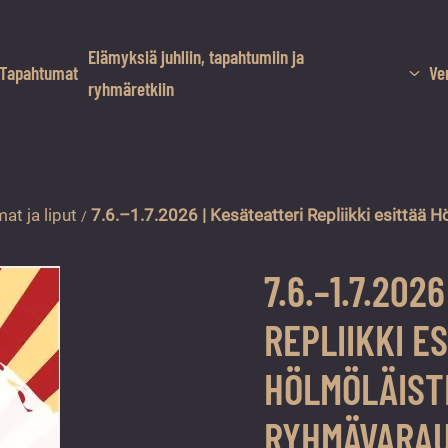
Elämyksiä juhliin, tapahtumiin ja
Tapahtumat
Ve
ryhmäretkiin
at ja liput
7.6.–1.7.2026 | Kesäteatteri Repliikki esittä
/
7.6.–1.7.202
REPLIIKKI E
HÖLMÖLÄIST
RYHMÄVARA