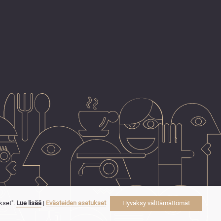
kset".
Lue lisää
|
Evästeiden asetukset
Hyväksy välttämättömät