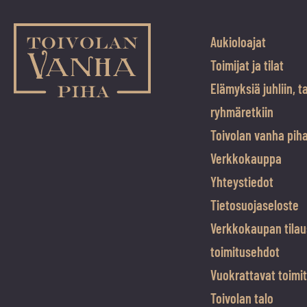
Aukioloajat
Toimijat ja tilat
Elämyksiä juhliin, t
ryhmäretkiin
Toivolan vanha pih
Verkkokauppa
Yhteystiedot
Tietosuojaseloste
Verkkokaupan tilau
toimitusehdot
Vuokrattavat toimit
Toivolan talo