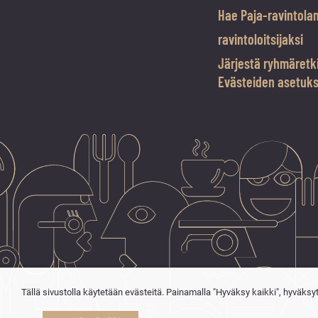
Hae Paja-ravintola
ravintoloitsijaksi
Järjestä ryhmäretk
Evästeiden asetuk
Tällä sivustolla käytetään evästeitä. Painamalla "Hyväksy kaikki", hyväksy