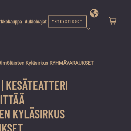
rkkokauppa
Aukioloajat
YHTEYSTIEDOT
ä Hölmöläisten Kyläsirkus RYHMÄVARAUKSET
6 | KESÄTEATTERI
SITTÄÄ
EN KYLÄSIRKUS
UKSET