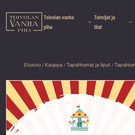
Siirry
suoraan
sisältöön
Toivolan vanha
Toimijat ja
Toivolan vanha piha
piha
tilat
Jyväskylän
kauneimmassa
pihapiirissä
erilaiset
Etusivu
Kauppa
Tapahtumat ja liput
Tapahtum
/
/
/
palvelut
ja
tapahtumat
tarjoavat
kiireettömiä
ja
hyviä
hetkiä
ympäri