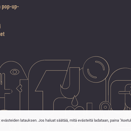
n pop-up-
i
set
t evästeiden latauksen. Jos haluat säätää, mitä evästeitä ladataan, paina "Asetu