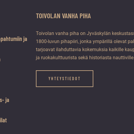
TOIVOLAN VANHA PIHA
Toivolan vanha piha on Jyväskylän keskustass
apahtumiin ja
1800-luvun pihapiiri, jonka ympärillä olevat pa
tarjoavat ilahduttavia kokemuksia kaikille kaup
ja ruokakulttuurista sekä historiasta nauttiville
a
YHTEYSTIEDOT
s- ja
ilat