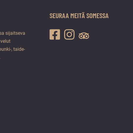
SEURAA MEITÄ SOMESSA
a sijaitseva
lvelut
unki-, taide-
.