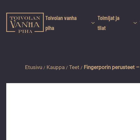
Siirry
suoraan
sisältöön
Toivolan vanha
Toimijat ja
Toivolan vanha piha
piha
tilat
Jyväskylän
kauneimmassa
pihapiirissä
erilaiset
Etusivu
Kauppa
Teet
Fingerporin perusteet –
/
/
/
palvelut
ja
tapahtumat
tarjoavat
kiireettömiä
ja
hyviä
hetkiä
ympäri