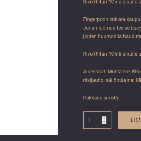
Rivo-Riitan ”Minä sinulle 
Fingerporin kukkea kaupun
Jarlan luomaa tee se itse
joiden huumorilla haudutet
Rivo-Riitan ”Minä sinulle 
Ainesosat: Musta tee, RI
riisijauho, säilöntäaine: 
Pakkaus sis 60g
Fingerporin
perusteet
LIS
–
Minä
sinulle