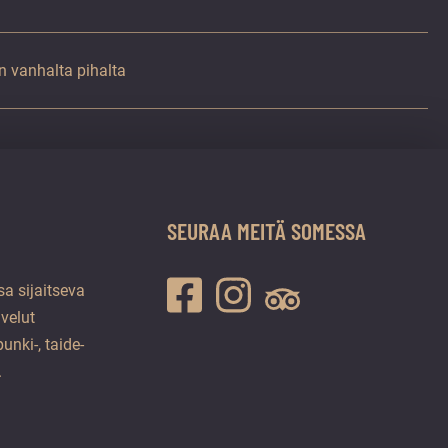
n vanhalta pihalta
SEURAA MEITÄ SOMESSA
a sijaitseva
lvelut
unki-, taide-
.