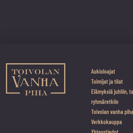
Aukioloajat
Toimijat ja tilat
Elämyksiä juhliin, t
ryhmäretkiin
Toivolan vanha pih
Verkkokauppa
Yhteystiedot