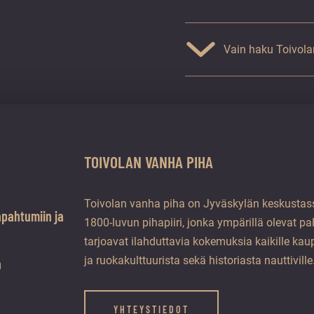
pehmeät
persikat
näytän!
määrä
Vain haku Toivola
TOIVOLAN VANHA PIHA
Toivolan vanha piha on Jyväskylän keskustass
apahtumiin ja
1800-luvun pihapiiri, jonka ympärillä olevat pa
tarjoavat ilahduttavia kokemuksia kaikille kaup
ja ruokakulttuurista sekä historiasta nauttiville
a
YHTEYSTIEDOT