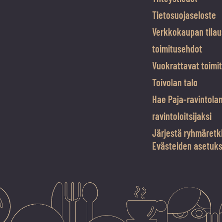
Tietosuojaseloste
Verkkokaupan tilau
toimitusehdot
Vuokrattavat toimit
Toivolan talo
Hae Paja-ravintola
ravintoloitsijaksi
Järjestä ryhmäretk
Evästeiden asetuk