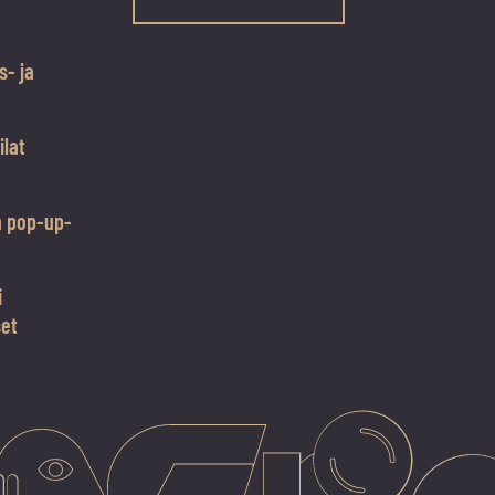
s- ja
ilat
n pop-up-
i
set