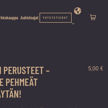
rkkokauppa
Aukioloajat
YHTEYSTIEDOT
N PERUSTEET –
5,00
€
LE PEHMEÄT
ÄYTÄN!