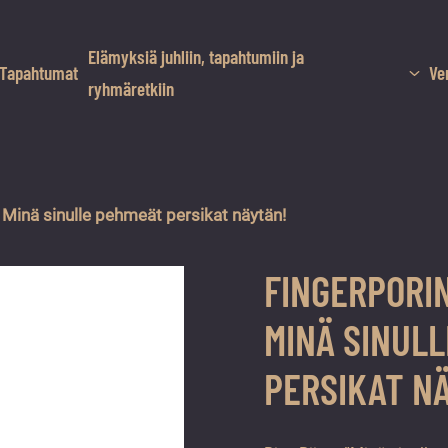
Elämyksiä juhliin, tapahtumiin ja
Tapahtumat
Ve
ryhmäretkiin
 Minä sinulle pehmeät persikat näytän!
FINGERPORI
MINÄ SINUL
PERSIKAT N