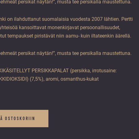
pehmeät persikat näytän!”, musta tee persikalla maustettuna.
ki on ilahduttanut suomalaisia vuodesta 2007 lähtien. Pertti
-yhteisöä kansoittavat monenkirjavat persoonallisuudet,
ut tempaukset piristävät niin aamu- kuin iltateenkin äärellä.
pehmeät persikat näytän!”, musta tee persikalla maustettuna.
KKIKÄSITELLYT PERSIKKAPALAT (persikka, irrotusaine:
RIKKIDIOKSIDI) (7,5%), aromi, osmanthus-kukat
ÄÄ OSTOSKORIIN