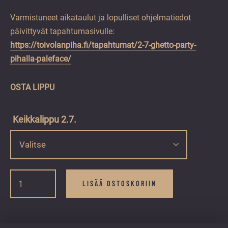
Varmistuneet aikataulut ja lopulliset ohjelmatiedot
päivittyvät tapahtumasivulle:
https://toivolanpiha.fi/tapahtumat/2-7-ghetto-party-
pihalla-paleface/
OSTA LIPPU
Keikkalippu 2.7.
Ghetto
Party
LISÄÄ OSTOSKORIIN
Pihalla:
Paleface
&
Lasse