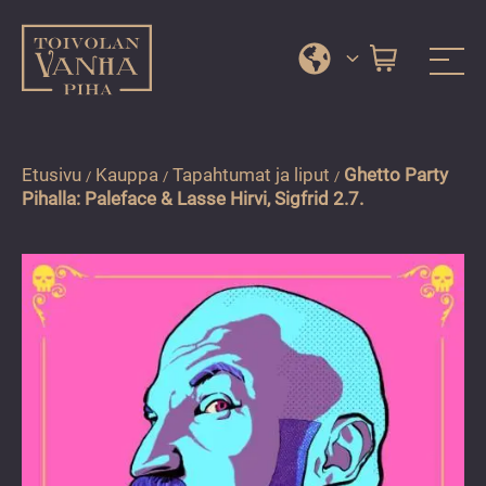
Toivolan vanha piha
Jyväskylän
Siirry
kauneimmassa
suoraan
pihapiirissä
sisältöön
Etusivu
Kauppa
Tapahtumat ja liput
Ghetto Party
/
/
/
Pihalla: Paleface & Lasse Hirvi, Sigfrid 2.7.
erilaiset
palvelut
ja
tapahtumat
tarjoavat
kiireettömiä
ja
hyviä
hetkiä
ympäri