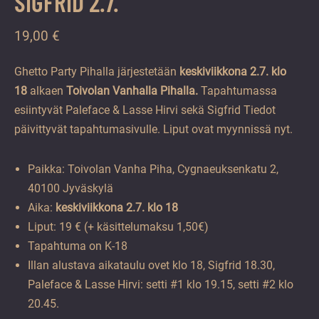
SIGFRID 2.7.
19,00
€
Ghetto Party Pihalla järjestetään
keskiviikkona
2.7. klo
18
alkaen
Toivolan Vanhalla Pihalla.
Tapahtumassa
esiintyvät Paleface & Lasse Hirvi sekä Sigfrid Tiedot
päivittyvät tapahtumasivulle. Liput ovat myynnissä nyt.
Paikka: Toivolan Vanha Piha, Cygnaeuksenkatu 2,
40100 Jyväskylä
Aika:
keskiviikkona
2.7. klo 18
Liput: 19 € (+ käsittelumaksu 1,50€)
Tapahtuma on K-18
Illan alustava aikataulu ovet klo 18, Sigfrid 18.30,
Paleface & Lasse Hirvi: setti #1 klo 19.15, setti #2 klo
20.45.