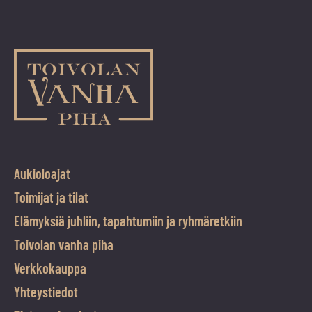
Hirvi,
Sigfrid
2.7.
määrä
Aukioloajat
Toimijat ja tilat
Elämyksiä juhliin, tapahtumiin ja ryhmäretkiin
Toivolan vanha piha
Verkkokauppa
Yhteystiedot