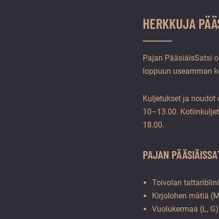
vuoden.
HERKKUJA PÄÄS
Pajan PääsiäisSatsi on
loppuun useamman ker
Kuljetukset ja noudot
10–13.00. Kotiinkul
18.00.
PAJAN PÄÄSIÄISSAT
Toivolan tattariblini
Kirjolohen mätiä (M
Vuolukermaa (L, G)