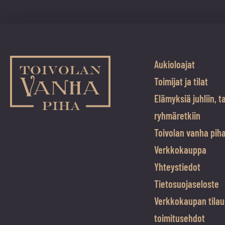
Aukioloajat
Toimijat ja tilat
Elämyksiä juhliin, t
ryhmäretkiin
Toivolan vanha pih
Verkkokauppa
Yhteystiedot
Tietosuojaseloste
Verkkokaupan tilau
toimitusehdot