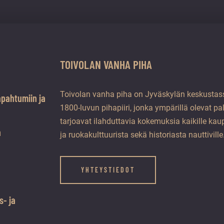
TOIVOLAN VANHA PIHA
Toivolan vanha piha on Jyväskylän keskustass
apahtumiin ja
1800-luvun pihapiiri, jonka ympärillä olevat pa
tarjoavat ilahduttavia kokemuksia kaikille kaup
a
ja ruokakulttuurista sekä historiasta nauttiville
YHTEYSTIEDOT
s- ja