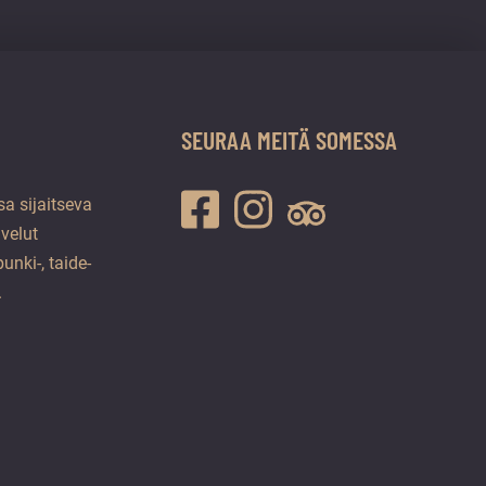
SEURAA MEITÄ SOMESSA
a sijaitseva
lvelut
unki-, taide-
.