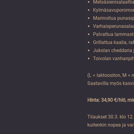
Metsäsienisalaattia 
Kylmäsavuporomou
Marinoitua punasip
Varhaisperunasalaat
Palvattua lammasta
Grillattua kaalia, 
Jukolan cheddaria 
Toivolan vanhanpih
(L = laktoositon, M = 
Saatavilla myös kasvi
Hinta: 34,90 €/hlö, mi
Tilaukset 30.3. klo 1
kuitenkin nopea ja va