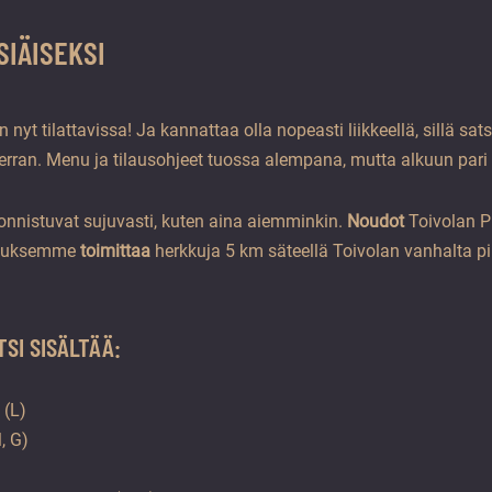
IÄISEKSI
 nyt tilattavissa! Ja kannattaa olla nopeasti liikkeellä, sillä s
ran. Menu ja tilausohjeet tuossa alempana, mutta alkuun pari
 onnistuvat sujuvasti, kuten aina aiemminkin.
Noudot
Toivolan Pi
jetuksemme
toimittaa
herkkuja 5 km säteellä Toivolan vanhalta pi
SI SISÄLTÄÄ:
 (L)
, G)