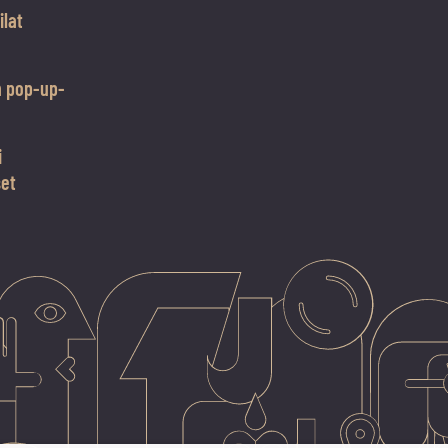
ilat
n pop-up-
i
set