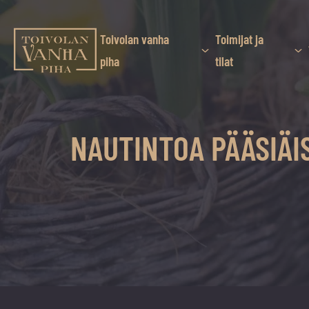
Siirry
suoraan
sisältöön
Toivolan vanha
Toimijat ja
Toivolan vanha piha
piha
tilat
Jyväskylän
kauneimmassa
pihapiirissä
NAUTINTOA PÄÄSIÄIS
erilaiset
palvelut
ja
tapahtumat
tarjoavat
kiireettömiä
ja
hyviä
hetkiä
ympäri