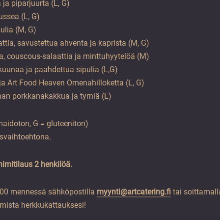
ja piparjuurta (L, G)
ssea (L, G)
ulia (M, G)
tia, savustettua ahventa ja kaprista (M, G)
, couscous-salaattia ja minttuhyytelöä (M)
rakuunaa ja paahdettua sipulia (L,G)
ja Art Food Heaven Omenahilloketta (L, G)
an porkkanakakkua ja tyrniä (L)
maidoton, G = gluteeniton)
svaihtoehtona.
nimitilaus 2 henkilöä.
2.00 mennessä sähköpostilla
myynti@artcatering.fi
tai soittamal
rmista herkkukattauksesi!