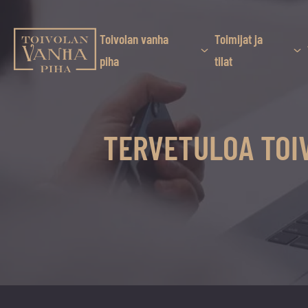
Siirry
suoraan
sisältöön
Toivolan vanha
Toimijat ja
Toivolan vanha piha
piha
tilat
Jyväskylän
kauneimmassa
pihapiirissä
TERVETULOA TOIV
erilaiset
palvelut
ja
tapahtumat
tarjoavat
kiireettömiä
ja
hyviä
hetkiä
ympäri