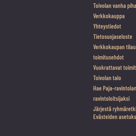
Toivolan vanha pih
Verkkokauppa
Yhteystiedot
Tietosuojaseloste
Verkkokaupan tilau
toimitusehdot
Vuokrattavat toimit
Toivolan talo
Hae Paja-ravintola
ravintoloitsijaksi
Järjestä ryhmäretk
Evästeiden asetuk