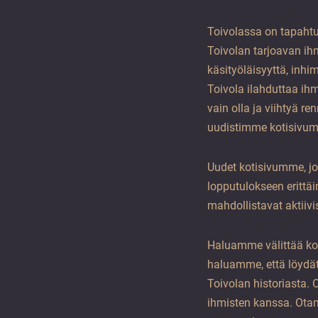
vuoden.
Toivolassa on tapaht
Toivolan tarjoavan ihm
käsityöläisyyttä, inhi
Toivola ilahduttaa i
vain olla ja viihtyä r
uudistimme kotisivu
Uudet kotisivumme, joi
lopputulokseen erittä
mahdollistavat aktiivi
Haluamme välittää ko
haluamme, että löydä
Toivolan historiasta.
ihmisten kanssa. Ota