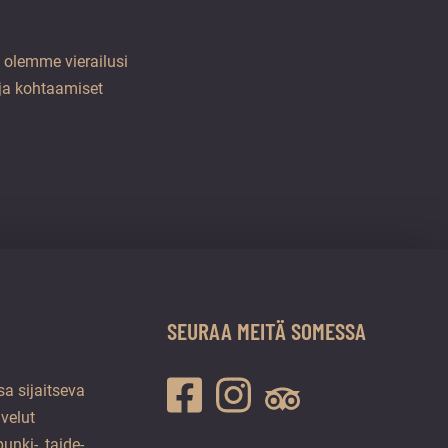
a olemme vierailusi
 ja kohtaamiset
SEURAA MEITÄ SOMESSA
a sijaitseva
lvelut
unki-, taide-