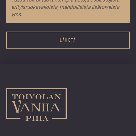
Name
Kenttä
on
validointitarkoituksiin
ja
tulee
jättää
koskemattomaksi.