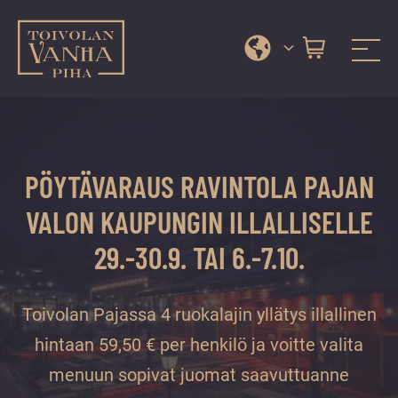
Toivolan vanha piha
Jyväskylän
Siirry
kauneimmassa
suoraan
pihapiirissä
sisältöön
erilaiset
PÖYTÄVARAUS RAVINTOLA PAJAN
palvelut
ja
VALON KAUPUNGIN ILLALLISELLE
tapahtumat
29.-30.9. TAI 6.-7.10.
tarjoavat
kiireettömiä
ja
Toivolan Pajassa 4 ruokalajin yllätys illallinen
hyviä
hintaan 59,50 € per henkilö ja voitte valita
hetkiä
menuun sopivat juomat saavuttuanne
ympäri