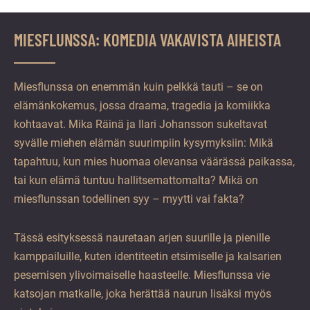
MIESFLUNSSA: KOMEDIA VAKAVISTA AIHEISTA
Miesflunssa on enemmän kuin pelkkä tauti – se on
elämänkokemus, jossa draama, tragedia ja komiikka
kohtaavat. Mika Räinä ja Ilari Johansson sukeltavat
syvälle miehen elämän suurimpiin kysymyksiin: Mikä
tapahtuu, kun mies huomaa olevansa väärässä paikassa,
tai kun elämä tuntuu hallitsemattomalta? Mikä on
miesflunssan todellinen syy – myytti vai fakta?
Tässä esityksessä nauretaan arjen suurille ja pienille
kamppailuille, kuten identiteetin etsimiselle ja kalsarien
pesemisen ylivoimaiselle haasteelle. Miesflunssa vie
katsojan matkalle, joka herättää naurun lisäksi myös