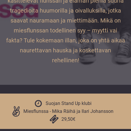
käsittelevät flunssan ja elämän pieniä suuria
vuoden.
tragedioita huumorilla ja oivalluksilla, jotka
saavat nauramaan ja miettimään. Mikä on
miesflunssan todellinen syy – myytti vai
fakta? Tule kokemaan illan, joka on yhtä aikaa
naurettavan hauska ja koskettavan
rehellinen!
Suojan Stand Up klubi
Miesflunssa - Mika Räihä ja Ilari Johansson
29,50€