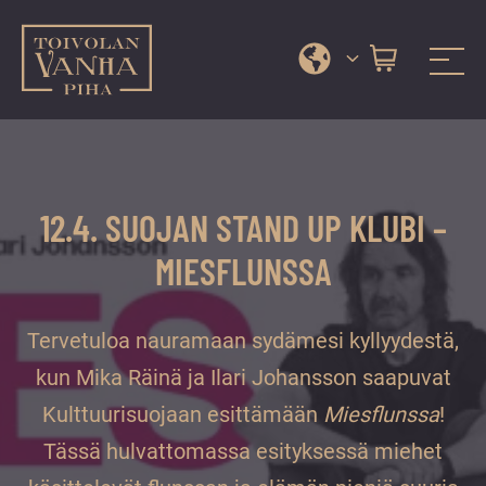
Toivolan vanha piha
Jyväskylän
Siirry
kauneimmassa
suoraan
pihapiirissä
sisältöön
erilaiset
12.4. SUOJAN STAND UP KLUBI –
palvelut
ja
MIESFLUNSSA
tapahtumat
tarjoavat
Tervetuloa nauramaan sydämesi kyllyydestä,
kiireettömiä
ja
kun Mika Räinä ja Ilari Johansson saapuvat
hyviä
Kulttuurisuojaan esittämään
Miesflunssa
!
hetkiä
Tässä hulvattomassa esityksessä miehet
ympäri