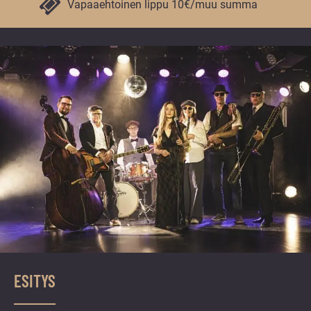
vuoden.
Vapaaehtoinen lippu 10€/muu summa
ESITYS