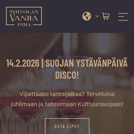
Toivolan vanha piha
Jyväskylän
Siirry
kauneimmassa
suoraan
pihapiirissä
sisältöön
erilaiset
14.2.2026 | SUOJAN YSTÄVÄNPÄIVÄ
palvelut
ja
DISCO!
tapahtumat
tarjoavat
Vipattaako tanssijalkaa? Tervetuloa
kiireettömiä
ja
juhlimaan ja tanssimaan Kulttuurisuojaan!
hyviä
hetkiä
OSTA LIPUT
ympäri