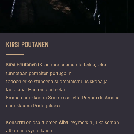
KIRSI POUTANEN
Kirsi Poutanen
on monialainen taiteilija, joka
tunnetaan parhaiten portugalin
fadoon erikoistuneena suomalaismuusikkona ja
laulajana. Hän on ollut sekä
Emma-ehdokkaana Suomessa, että Premio do Amália-
ehdokkaana Portugalissa.
Konsertti on osa tuoreen
Alba
-levymerkin julkaiseman
albumin levynjulkaisu-