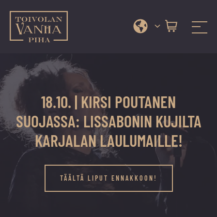
Toivolan vanha piha
Jyväskylän
Siirry
kauneimmassa
suoraan
pihapiirissä
sisältöön
erilaiset
18.10. | KIRSI POUTANEN
palvelut
ja
SUOJASSA: LISSABONIN KUJILTA
tapahtumat
KARJALAN LAULUMAILLE!
tarjoavat
kiireettömiä
ja
TÄÄLTÄ LIPUT ENNAKKOON!
hyviä
hetkiä
ympäri