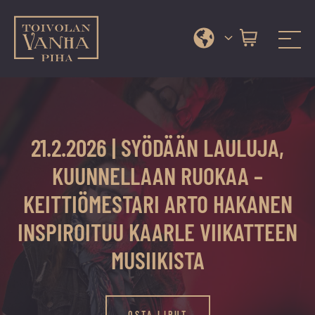
Toivolan vanha piha
Jyväskylän
Siirry
kauneimmassa
suoraan
pihapiirissä
sisältöön
erilaiset
21.2.2026 | SYÖDÄÄN LAULUJA,
palvelut
ja
KUUNNELLAAN RUOKAA –
tapahtumat
KEITTIÖMESTARI ARTO HAKANEN
tarjoavat
kiireettömiä
INSPIROITUU KAARLE VIIKATTEEN
ja
MUSIIKISTA
hyviä
hetkiä
ympäri
OSTA LIPUT