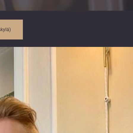
kylä)