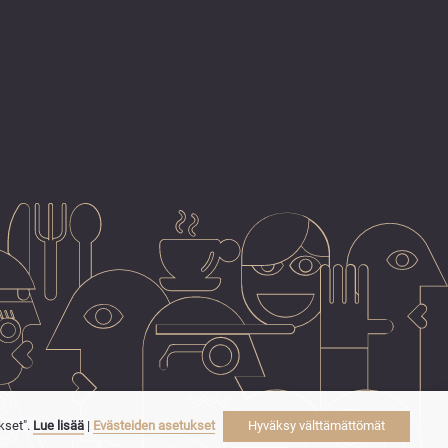
kset".
Lue lisää
|
Evästeiden asetukset
Hyväksy välttämättömät