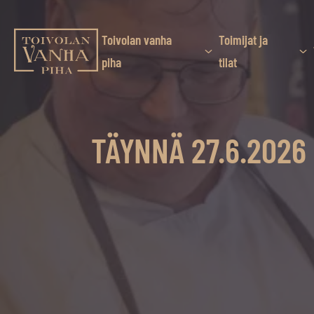
Siirry
suoraan
sisältöön
Toivolan vanha
Toimijat ja
Toivolan vanha piha
piha
tilat
Jyväskylän
kauneimmassa
pihapiirissä
TÄYNNÄ 27.6.2026
erilaiset
palvelut
ja
tapahtumat
tarjoavat
kiireettömiä
ja
hyviä
hetkiä
ympäri