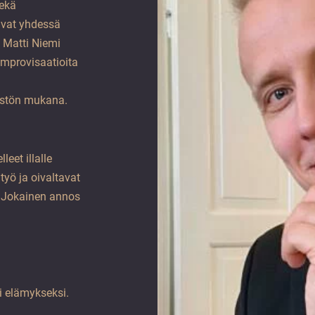
sekä
tavat yhdessä
 Matti Niemi
improvisaatioita
ristön mukana.
eet illalle
työ ja oivaltavat
 Jokainen annos
i elämykseksi.