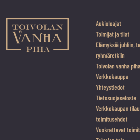
Aukioloajat
Toimijat ja tilat
Elämyksiä juhliin, t
ryhmäretkiin
Toivolan vanha pih
Verkkokauppa
Yhteystiedot
Tietosuojaseloste
Verkkokaupan tilau
toimitusehdot
Vuokrattavat toimit