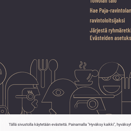
Toivolan talo
Hae Paja-ravintola
ravintoloitsijaksi
Järjestä ryhmäretk
Evästeiden asetuk
Tällä sivustolla käytetään evästeitä. Painamalla "Hyväksy kaikki", hyväksy