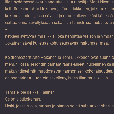
Illan sydämessä ovat pianotaiteilija ja runoilija Matti Niemi 
keittiömestarit Arto Hakanen ja Toni Liukkonen, jotka raken
kokonaisuuden, jossa sävelet ja maut kulkevat käsi kädessä.
esittää omia sävellyksiään sekä illan tunnelmaa mukailevia 
–
hetkeen syntyvää musiikkia, joka hengittää yleisön ja ympä
Jokainen sävel kuljettaa kohti seuraavaa makumaailmaa.
Keittiömestarit Arto Hakanen ja Toni Liukkonen ovat suunnitell
menun, jossa sesongin parhaat raaka-aineet, huolellinen käsi
makuyhdistelmät muodostavat harmonisen kokonaisuuden.
on osa tarinaa – tarkoin sävelletty, kuten illan musiikkikin.
Tämä ei ole pelkkä illallinen.
Se on aistikokemus.
Hetki, jossa ruoka, runous ja pianon sointi sulautuvat yhdeks