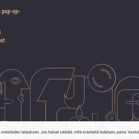
n pop-up-
i
set
t evästeiden latauksen. Jos haluat säätää, mitä evästeitä ladataan, paina "Asetu