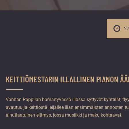
vuoden.
27
KEITTIÖMESTARIN ILLALLINEN PIANON Ä
Vanhan Pappilan hämärtyvässä illassa syttyvät kynttilät, fly
avautuu ja keittiöstä leijailee illan ensimmäisten annosten 
ainutlaatuinen elämys, jossa musiikki ja maku kohtaavat.