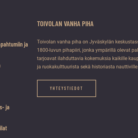
TOIVOLAN VANHA PIHA
Toivolan vanha piha on Jyväskylän keskustass
apahtumiin ja
1800-luvun pihapiiri, jonka ympärillä olevat pa
tarjoavat ilahduttavia kokemuksia kaikille kaup
a
ja ruokakulttuurista sekä historiasta nauttiville
YHTEYSTIEDOT
s- ja
ilat