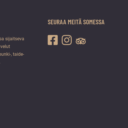
SEURAA MEITÄ SOMESSA
a sijaitseva
lvelut
unki-, taide-
.