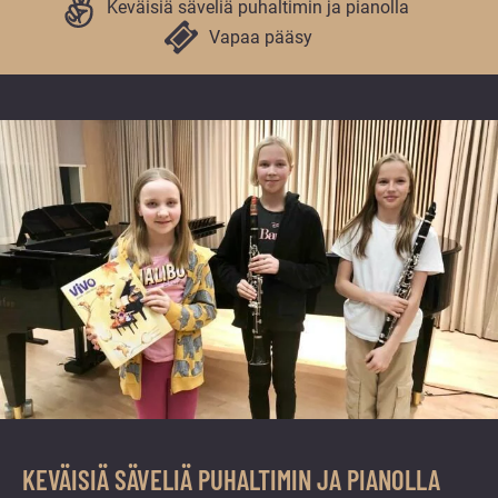
vuoden.
Keväisiä säveliä puhaltimin ja pianolla
Vapaa pääsy
KEVÄISIÄ SÄVELIÄ PUHALTIMIN JA PIANOLLA