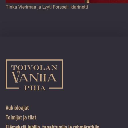
Tinka Vierimaa ja Lyyti Forssell, klarinetti
Aukioloajat
Toimijat ja tilat
Elämyksiä juhliin, tapahtumiin ja ryhmäretkiin