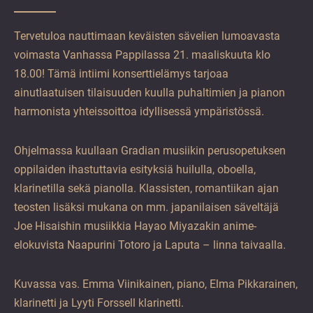
Tervetuloa nauttimaan keväisten sävelien lumoavasta
voimasta Vanhassa Pappilassa 21. maaliskuuta klo
18.00! Tämä intiimi konserttielämys tarjoaa
ainutlaatuisen tilaisuuden kuulla puhaltimien ja pianon
harmonista yhteissoittoa idyllisessä ympäristössä.
Ohjelmassa kuullaan Gradian musiikin perusopetuksen
oppilaiden ihastuttavia esityksiä huilulla, oboella,
klarinetilla sekä pianolla. Klassisten, romantiikan ajan
teosten lisäksi mukana on mm. japanilaisen säveltäjä
Joe Hisaishin musiikkia Hayao Miyazakin anime-
elokuvista Naapurini Totoro ja Laputa – linna taivaalla.
Kuvassa vas. Emma Viinikainen, piano, Elma Pikkarainen,
klarinetti ja Lyyti Forssell klarinetti.