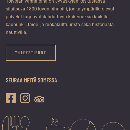
Toivolan vanha piha on Jyväskylän keskustassa
sijaitseva 1800-luvun pihapiiri, jonka ympärillä olevat
palvelut tarjoavat ilahduttavia kokemuksia kaikille
kaupunki-, taide- ja ruokakulttuurista sekä historiasta
nauttiville.
YHTEYSTIEDOT
SEURAA MEITÄ SOMESSA