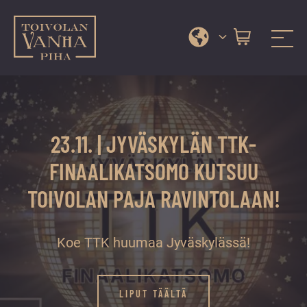
Toivolan vanha piha
Jyväskylän
Siirry
kauneimmassa
suoraan
pihapiirissä
sisältöön
erilaiset
23.11. | JYVÄSKYLÄN TTK-
palvelut
ja
FINAALIKATSOMO KUTSUU
tapahtumat
TOIVOLAN PAJA RAVINTOLAAN!
tarjoavat
kiireettömiä
ja
Koe TTK huumaa Jyväskylässä!
hyviä
hetkiä
ympäri
LIPUT TÄÄLTÄ