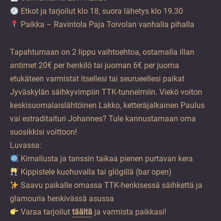
Etkot ja tarjoilut klo 18, suora lähetys klo 19.30
Paikka – Ravintola Paja Toivolan vanhalla pihalla
Tapahtumaan on 2 lippu vaihtoehtoa, ostamalla illan
antimet 20€ per henkilö tai juoman 6€ per juoma
etukäteen varmistat itsellesi tai seurueellesi paikat
Jyväskylän säihkyvimpiin TTK-tunnelmiin. Viekö voiton
keskisuomalaislähtöinen Lakko, ketteräjalkainen Paulus
vai estraditaituri Johannes? Tule kannustamaan oma
suosikkisi voittoon!
Luvassa:
Kimallusta ja tanssin taikaa pienen purtavan kera
Kippistele kuohuvalla tai glögillä (bar open)
Saavu paikalle omassa TTK-henkisessä säihkettä ja
glamouria henkivässä asussa
Varaa tarjoilut
täältä
ja varmista paikkasi!