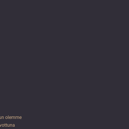
 kun olemme
ivottuna