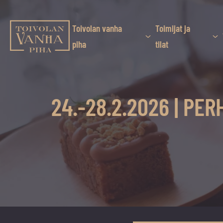
Siirry
suoraan
sisältöön
Toivolan vanha
Toimijat ja
Toivolan vanha piha
piha
tilat
Jyväskylän
kauneimmassa
pihapiirissä
24.-28.2.2026 | P
erilaiset
palvelut
ja
tapahtumat
tarjoavat
kiireettömiä
ja
hyviä
hetkiä
ympäri