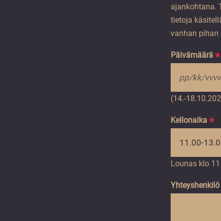
ajankohtana. 
tietoja käsite
vanhan pihan m
Päivämäärä
*
(14.-18.10.20
Kellonaika
*
Lounas klo 11–
Yhteyshenkilö