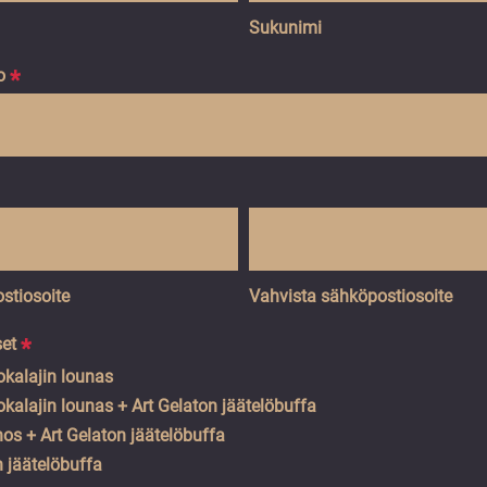
Sukunimi
o
*
stiosoite
Vahvista sähköpostiosoite
set
*
kalajin lounas
kalajin lounas + Art Gelaton jäätelöbuffa
os + Art Gelaton jäätelöbuffa
n jäätelöbuffa