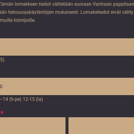
Tämän lomakkeen tiedot välitetään suoraan Vanhaan pappilaan
llään tietosuojakäytäntöjen mukaisesti. Lomaketiedot eivät välit
uille toimijoille.
25)
14 (ti-pe) 12-15 (la)
*