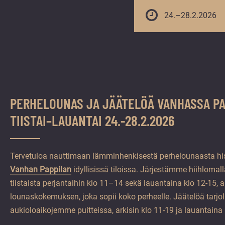
vuoden.
24.–28.2.2026
PERHELOUNAS JA JÄÄTELÖÄ VANHASSA P
TIISTAI–LAUANTAI 24.-28.2.2026
Tervetuloa nauttimaan lämminhenkisestä perhelounaasta his
Vanhan Pappilan
idyllisissä tiloissa. Järjestämme hiihlomall
tiistaista perjantaihin klo 11–14 sekä lauantaina klo 12-15, 
lounaskokemuksen, joka sopii koko perheelle. Jäätelöä tarjo
aukioloaikojemme puitteissa, arkisin klo 11-19 ja lauantaina 