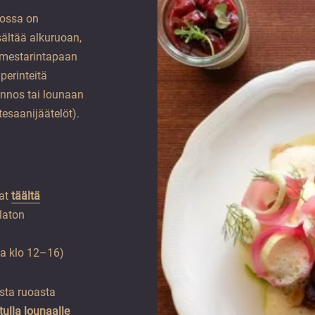
jossa on
sältää alkuruoan,
iömestarintapaan
perinteitä
-annos tai lounaan
esaanijäätelöt).
tat
täältä
laton
na klo 12–16)
sta ruoasta
 tulla lounaalle