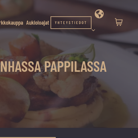
rkkokauppa
Aukioloajat
YHTEYSTIEDOT
ANHASSA PAPPILASSA