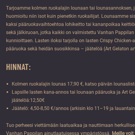
Tarjoamme kolmen ruokalajin lounaan tai lounasannoksen, 
huomioitu niin isot kuin pienetkin ruokailijat. Lounaamme si
kaksi pääruokavaihtoehtoa lohikeitto tai kananpoikaa keitt
sekä jälkiruoan, jotka kaikki on valmistettu Vanhan Pappilan 
kunnioittaen. Lasten iloksi tarjolla on lasten Crispy Chicken
pääruoka sekä heidän suosikkinsa – jäätelöä (Art Gelaton art
HINNAT:
Kolmen ruokalajin lounas 17,90 €, katso päivän lounaslis
Lapsille lasten kana-annos tai lounaan pääruoka ja Art Ge
jäätelöä:12,50€
Jäätelö: 4,50-8,50 €/annos (arkisin klo 11–19 ja lauantai
Tuo perheesi viettämään laatuaikaa ja nauttimaan herkullise
Vanhan Pappilan ainutlaatuisessa ympäristössä.
Meille voit