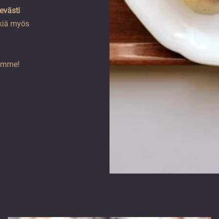
evästi
tkiä myös
samme!