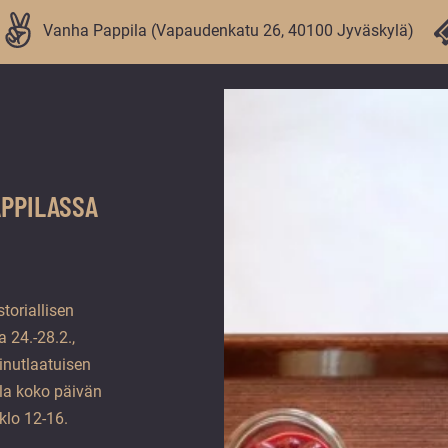
Vanha Pappila (Vapaudenkatu 26, 40100 Jyväskylä)
APPILASSA
toriallisen
a 24.-28.2.,
ainutlaatuisen
lla koko päivän
klo 12-16.