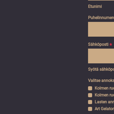
Etunimi
Puhelinnumer
Sähköposti
*
Syötä sähköpo
Valitse annok
Kolmen ruo
Kolmen ruo
Lasten ann
Art Gelato