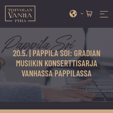
Toivolan vanha piha
Jyväskylän
Siirry
kauneimmassa
suoraan
pihapiirissä
sisältöön
erilaiset
20.5. | PAPPILA SOI: GRADIAN
palvelut
ja
MUSIIKIN KONSERTTISARJA
tapahtumat
VANHASSA PAPPILASSA
tarjoavat
kiireettömiä
ja
hyviä
hetkiä
ympäri