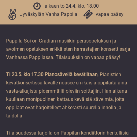
vuoden.
alkaen to 24.4. klo. 18.00
Jyväskylän Vanha Pappila
vapaa pääsy
Pappila Soi on Gradian musiikin perusopetuksen ja
avoimen opetuksen eri-ikäisten harrastajien konserttisarja
Vanhassa Pappilassa. Tilaisuuksiin on vapaa pääsy!
Ti 20.5. klo 17.30 Pianosäveliä kevätiltaan
, Pianistien
kevätkonsertissa lavalle nousee eri-ikäisiä oppilaita aina
vasta-alkajista pidemmällä oleviin soittajiin. Illan aikana
kuullaan monipuolinen kattaus keväisiä sävelmiä, joita
oppilaat ovat harjoitelleet ahkerasti suurella innolla ja
taidolla
Tilaisuudessa tarjolla on Pappilan kondiittorin herkullisia