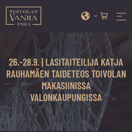
Toivolan vanha piha
Jyväskylän
Siirry
kauneimmassa
suoraan
pihapiirissä
sisältöön
erilaiset
26.-28.9. | LASITAITEILIJA KATJA
palvelut
ja
RAUHAMÄEN TAIDETEOS TOIVOLAN
tapahtumat
MAKASIINISSA
tarjoavat
kiireettömiä
VALONKAUPUNGISSA
ja
hyviä
hetkiä
ympäri