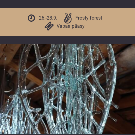
vuoden.
26.-28.9.
Frosty forest
Vapaa pääsy