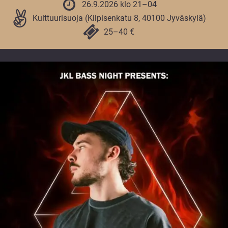
vuoden.
26.9.2026 klo 21–04
Kulttuurisuoja (Kilpisenkatu 8, 40100 Jyväskylä)
25–40 €