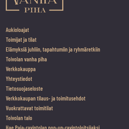
Aukioloajat
Toimijat ja tilat
Elämyksiä juhliin, tapahtumiin ja ryhmäretkiin
Toivolan vanha piha
Verkkokauppa
Yhteystiedot
Tietosuojaseloste
Verkkokaupan tilaus- ja toimitusehdot
Vuokrattavat toimitilat
Toivolan talo
Hae Paja-ravintolan pop-up-ravintoloitsijaksi