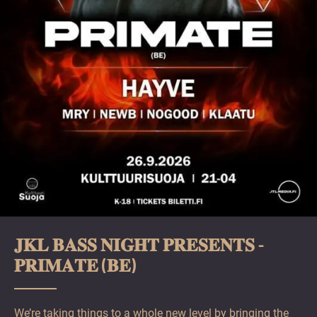
𝐉𝐊𝐋 𝐁𝐀𝐒𝐒 𝐍𝐈𝐆𝐇𝐓 𝐏𝐑𝐄𝐒𝐄𝐍𝐓𝐒 -
𝐏𝐑𝐈𝐌𝐀𝐓𝐄 (𝐁𝐄)
We’re taking things to a whole new level by bringing the