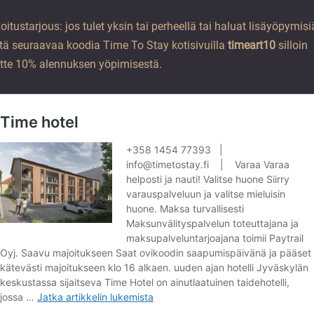
oitustarjous: jos tulet yksin tai perheellä tai haluat lisäyöpymisi
tä seuraavaa koodia Time To Stay kotisivuilla
timeart10
silloin
tte 10% alennuksen yöpimisestä.