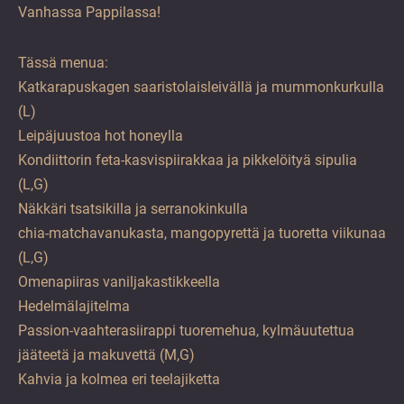
Vanhassa Pappilassa!
Tässä menua:
Katkarapuskagen saaristolaisleivällä ja mummonkurkulla
(L)
Leipäjuustoa hot honeylla
Kondiittorin feta-kasvispiirakkaa ja pikkelöityä sipulia
(L,G)
Näkkäri tsatsikilla ja serranokinkulla
chia-matchavanukasta, mangopyrettä ja tuoretta viikunaa
(L,G)
Omenapiiras vaniljakastikkeella
Hedelmälajitelma
Passion-vaahterasiirappi tuoremehua, kylmäuutettua
jääteetä ja makuvettä (M,G)
Kahvia ja kolmea eri teelajiketta