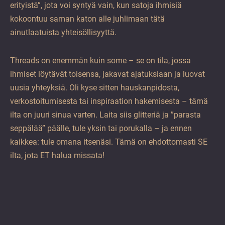
erityistä”, jota voi syntyä vain, kun satoja ihmisiä
kokoontuu saman katon alle juhlimaan tätä
ainutlaatuista yhteisöllisyyttä.
Threads on enemmän kuin some – se on tila, jossa
ihmiset löytävät toisensa, jakavat ajatuksiaan ja luovat
uusia yhteyksiä. Oli kyse sitten hauskanpidosta,
verkostoitumisesta tai inspiraation hakemisesta – tämä
ilta on juuri sinua varten. Laita siis glitteriä ja ”parasta
seppälää” päälle, tule yksin tai porukalla – ja ennen
kaikkea: tule omana itsenäsi. Tämä on ehdottomasti SE
ilta, jota ET halua missata!