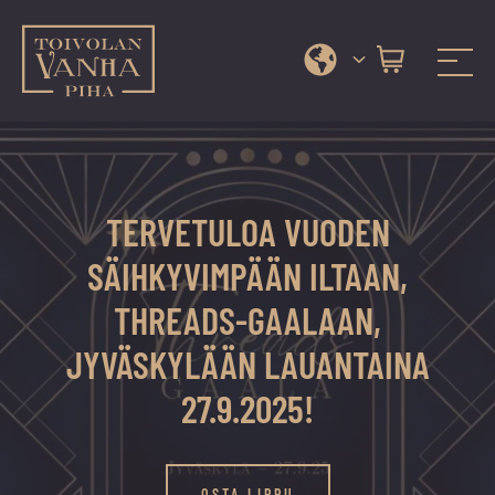
Toivolan vanha piha
Jyväskylän
Siirry
kauneimmassa
suoraan
pihapiirissä
sisältöön
erilaiset
TERVETULOA VUODEN
palvelut
ja
SÄIHKYVIMPÄÄN ILTAAN,
tapahtumat
THREADS-GAALAAN,
tarjoavat
kiireettömiä
JYVÄSKYLÄÄN LAUANTAINA
ja
27.9.2025!
hyviä
hetkiä
ympäri
OSTA LIPPU