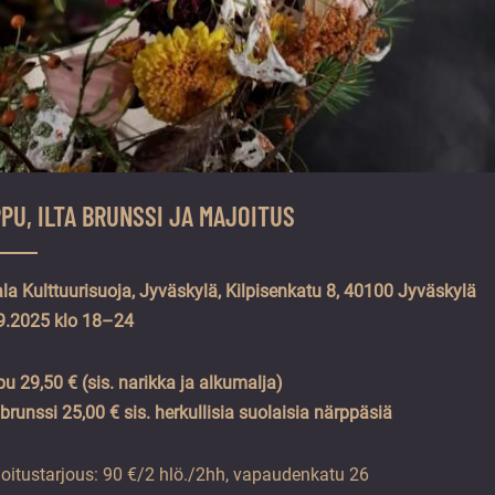
PPU, ILTA BRUNSSI JA MAJOITUS
la Kulttuurisuoja, Jyväskylä, Kilpisenkatu 8, 40100 Jyväskylä
9.2025 klo 18–24
pu 29,50 € (sis. narikka ja alkumalja)
a brunssi 25,00 € sis. herkullisia suolaisia närppäsiä
oitustarjous: 90 €/2 hlö./2hh, vapaudenkatu 26