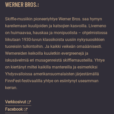
WERNER BROS.:
Skiffle-musiikin pioneeriyhtye Werner Bros. saa hymyn
kareilemaan kuulijoiden ja katsojien kasvoilla. Livemeno
on huimaavaa, hauskaa ja monipuolista – ohjelmistossa
liikutaan 1930-luvun klassikoista uusiin nykysuosikkien
tuoreisiin tulkintoihin. Ja kaikki veikeän omaäänisesti.
Wernereiden keikoilla kuuletkin evergreenejä ja
iskusävelmiä eri musagenreistä skifflemausteilla. Yhtye
on kiertänyt miltei kaikilla mantereilla ja esimerkiksi
Yhdysvalloissa amerikansuomalaisten järjestämällä
FinnFest-festivaalilla yhtye on esiintynyt useamman
kerran.
Verkkosivut
Facebook