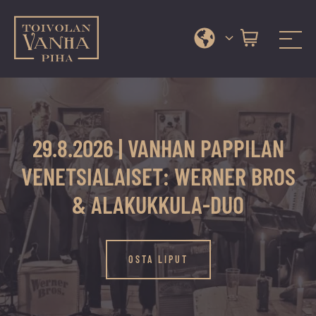
Toivolan vanha piha
Jyväskylän
Siirry
kauneimmassa
suoraan
pihapiirissä
sisältöön
erilaiset
29.8.2026 | VANHAN PAPPILAN
palvelut
ja
VENETSIALAISET: WERNER BROS
tapahtumat
& ALAKUKKULA-DUO
tarjoavat
kiireettömiä
ja
OSTA LIPUT
hyviä
hetkiä
ympäri