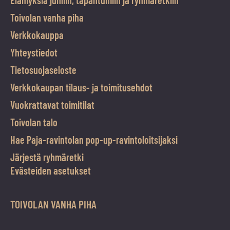
Elämyksiä juhliin, tapahtumiin ja ryhmäretkiin
Toivolan vanha piha
Verkkokauppa
Yhteystiedot
Tietosuojaseloste
Verkkokaupan tilaus- ja toimitusehdot
Vuokrattavat toimitilat
Toivolan talo
Hae Paja-ravintolan pop-up-ravintoloitsijaksi
Järjestä ryhmäretki
Evästeiden asetukset
TOIVOLAN VANHA PIHA