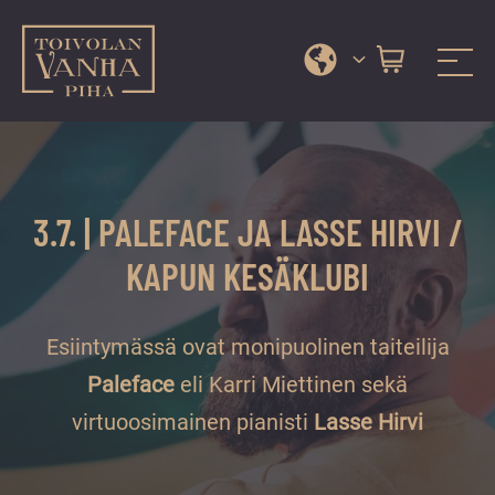
Toivolan vanha piha
Jyväskylän
Siirry
kauneimmassa
suoraan
pihapiirissä
sisältöön
erilaiset
3.7. | PALEFACE JA LASSE HIRVI /
palvelut
ja
KAPUN KESÄKLUBI
tapahtumat
tarjoavat
Esiintymässä ovat monipuolinen taiteilija
kiireettömiä
ja
Paleface
eli Karri Miettinen sekä
hyviä
virtuoosimainen pianisti
Lasse Hirvi
hetkiä
ympäri