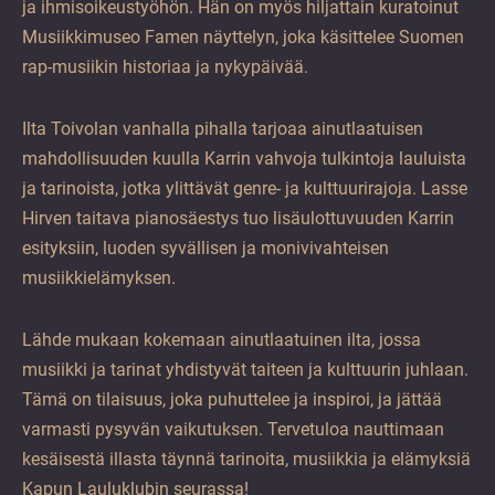
ja ihmisoikeustyöhön. Hän on myös hiljattain kuratoinut
Musiikkimuseo Famen näyttelyn, joka käsittelee Suomen
rap-musiikin historiaa ja nykypäivää.
Ilta Toivolan vanhalla pihalla tarjoaa ainutlaatuisen
mahdollisuuden kuulla Karrin vahvoja tulkintoja lauluista
ja tarinoista, jotka ylittävät genre- ja kulttuurirajoja. Lasse
Hirven taitava pianosäestys tuo lisäulottuvuuden Karrin
esityksiin, luoden syvällisen ja monivivahteisen
musiikkielämyksen.
Lähde mukaan kokemaan ainutlaatuinen ilta, jossa
musiikki ja tarinat yhdistyvät taiteen ja kulttuurin juhlaan.
Tämä on tilaisuus, joka puhuttelee ja inspiroi, ja jättää
varmasti pysyvän vaikutuksen. Tervetuloa nauttimaan
kesäisestä illasta täynnä tarinoita, musiikkia ja elämyksiä
Kapun Lauluklubin seurassa!