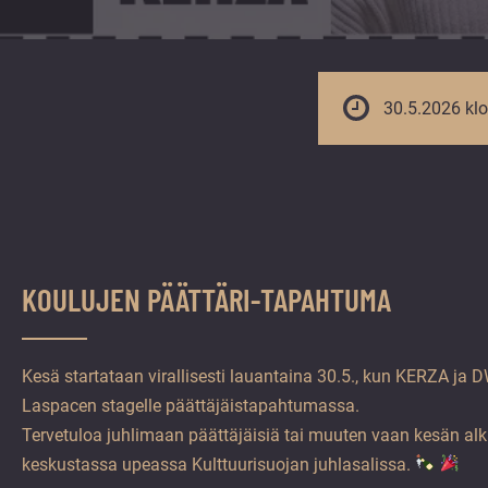
vuoden.
30.5.2026 kl
KOULUJEN PÄÄTTÄRI-TAPAHTUMA
Kesä startataan virallisesti lauantaina 30.5., kun KERZA ja
Laspacen stagelle päättäjäistapahtumassa.
Tervetuloa juhlimaan päättäjäisiä tai muuten vaan kesän al
keskustassa upeassa Kulttuurisuojan juhlasalissa.