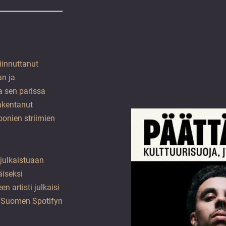
innuttanut
an ja
ja sen parissa
akentanut
joonien striimien
julkaistuaan
äiseksi
n artisti julkaisi
n Suomen Spotifyn