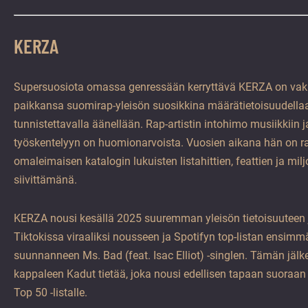
KERZA
Supersuosiota omassa genressään kerryttävä KERZA on vaki
paikkansa suomirap-yleisön suosikkina määrätietoisuudella
tunnistettavalla äänellään. Rap-artistin intohimo musiikkiin 
työskentelyyn on huomionarvoista. Vuosien aikana hän on r
omaleimaisen katalogin lukuisten listahittien, feattien ja mil
siivittämänä.
KERZA nousi kesällä 2025 suuremman yleisön tietoisuuteen 
Tiktokissa viraaliksi nousseen ja Spotifyn top-listan ensimm
suunnanneen Ms. Bad (feat. Isac Elliot) -singlen. Tämän jälkee
kappaleen Kadut tietää, joka nousi edellisen tapaan suoraa
Top 50 -listalle.