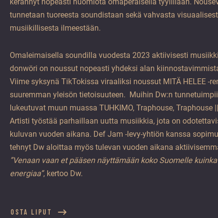
kerännyt nopeasti huomiota omaperäisellä tyylillään. Nouseva
tunnetaan tuoreesta soundistaan sekä vahvasta visuaalisest
musiikillisesta ilmeestään.
Omaleimaisella soundilla vuodesta 2023 aktiivisesti musiikki
donwöri on noussut nopeasti yhdeksi alan kiinnostavimmista
Viime syksynä TikTokissa viraaliksi noussut MITÄ HELEE -remi
suuremman yleisön tietoisuuteen. Muihin Dw:n tunnetuimpii
lukeutuvat muun muassa TUHKIMO, Traphouse, Traphouse || j
Artisti työstää parhaillaan uutta musiikkia, jota on odotettav
kuluvan vuoden aikana. Def Jam -levy-yhtiön kanssa sopim
tehnyt Dw aloittaa myös tulevan vuoden aikana aktiivisemma
”Venaan vaan et pääsen näyttämään koko Suomelle kuinka 
energiaa”
, kertoo Dw.
OSTA LIPUT