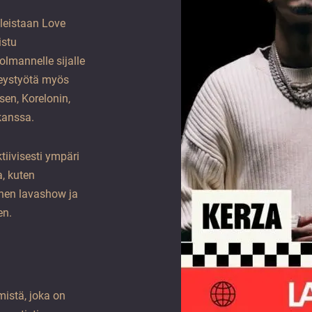
aleistaan Love
istu
lmannelle sijalle
hteystyötä myös
sen, Korelonin,
kanssa.
tiivisesti ympäri
a, kuten
ginen lavashow ja
en.
istä, joka on