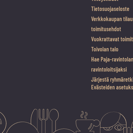
Tietosuojaseloste
Verkkokaupan tilau
toimitusehdot
Vuokrattavat toimit
Toivolan talo
Hae Paja-ravintola
ravintoloitsijaksi
Järjestä ryhmäretk
Evästeiden asetuk