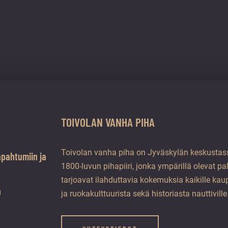
TOIVOLAN VANHA PIHA
Toivolan vanha piha on Jyväskylän keskustass
apahtumiin ja
1800-luvun pihapiiri, jonka ympärillä olevat pa
tarjoavat ilahduttavia kokemuksia kaikille kaup
a
ja ruokakulttuurista sekä historiasta nauttiville