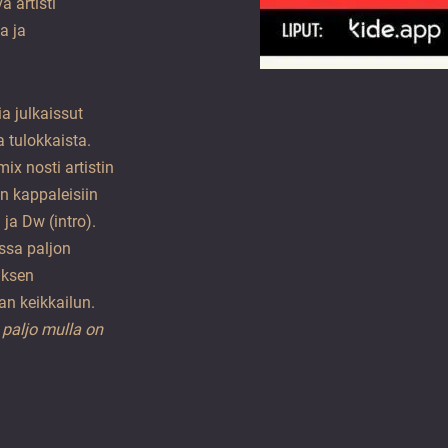
 artisti
a ja
a julkaissut
 tulokkaista.
x nosti artistin
n kappaleisiin
a Dw (intro).
issa paljon
uksen
n keikkailun.
paljo mulla on