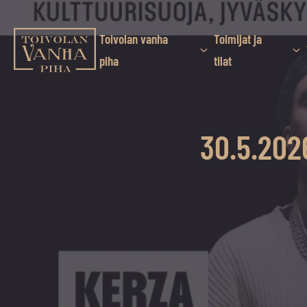
Siirry
suoraan
sisältöön
Toivolan vanha
Toimijat ja
Toivolan vanha piha
piha
tilat
Jyväskylän
kauneimmassa
pihapiirissä
30.5.202
erilaiset
palvelut
ja
tapahtumat
tarjoavat
kiireettömiä
ja
hyviä
hetkiä
ympäri