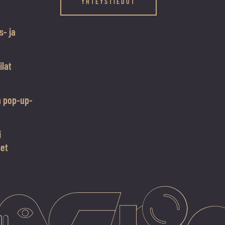
YHTEYSTIEDOT
s- ja
ilat
n pop-up-
i
set