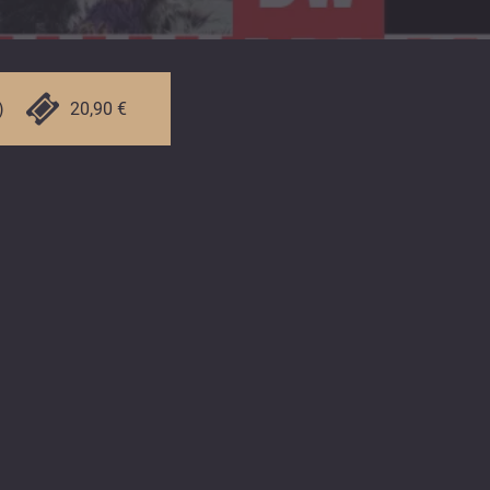
)
20,90 €