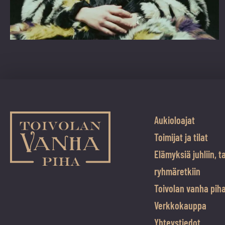
Aukioloajat
Toimijat ja tilat
Elämyksiä juhliin, t
ryhmäretkiin
Toivolan vanha pih
Verkkokauppa
Yhteystiedot