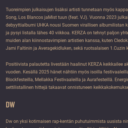
Tuoreimpien julkaisujen lisäksi artisti tunnetaan myös kapp
Song, Los Blancos jaMist tuun (feat. VJ). Vuonna 2023 julka
debyyttialbumi UHKA nousi Suomen virallisen albumilistan ko
ja pysyi listalla lähes 40 viikkoa. KERZA on tehnyt paljon y
muiden alan kiinnostavimpien artistien kanssa, kuten Cledok
Jami Faltinin ja Averagekidluken, sekä ruotsalaisen 1.Cuzin 
Positiivista palautetta livestään haalinut KERZA keikkailee ak
vuoden. Kesällä 2025 hänet nähtiin myös isoilla festivaaleill
Blockfesteilla, Mellakka Festivaaleilla ja Aurafesteillä. Ener
settilistallinen hittejä takaavat onnistuneen keikkakokemuks
DW
Dw on yksi kotimaisen rap-kentän puhutuimmista uusista nim