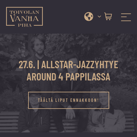
Toivolan vanha piha
Jyväskylän
Siirry
kauneimmassa
suoraan
pihapiirissä
sisältöön
erilaiset
27.6. | ALLSTAR-JAZZYHTYE
palvelut
ja
AROUND 4 PAPPILASSA
tapahtumat
tarjoavat
kiireettömiä
TÄÄLTÄ LIPUT ENNAKKOON!
ja
hyviä
hetkiä
ympäri