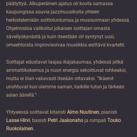
päätyttyä. Alkuperäinen ajatus oli koota samassa
kaupungissa asuvia jazzmuusikoita yhteen
herkistelemään soittotuntumaa ja musisoimaan yhdessä.
Ohjelmistoa valikoitui jokaisen soittajan omasta
sävellyskynästä ja kuin itsestään oli syntynyt uusi,
omaehtoista improvisoivaa musiikkia esittävä kvartetti.
Soittajat edustavat laajaa ikäjakaumaa, yhdessä pitkä
ammattikokemus ja nuori energia sekoittuvat rohkeaksi,
mutta ei liian vakavasti itseään ottavaksi. ”Ikäerot
unohtuvat kun olemme saman, kaikille tutun ja tärkeän
asian äärellä.”
Yhtyeessä soittavat kitaristi
Aimo Nuutinen
, pianisti
Lasse Hirvi
, basisti
Petri Jaakonaho
ja rumpali
Touko
Ruokolainen
.