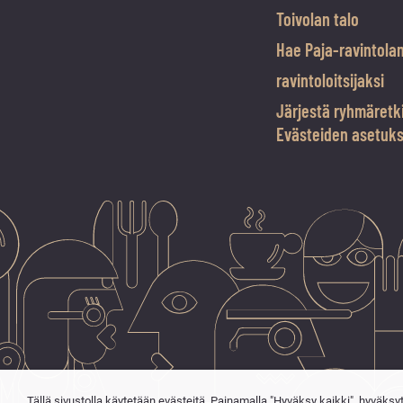
Toivolan talo
Hae Paja-ravintola
ravintoloitsijaksi
Järjestä ryhmäretk
Evästeiden asetuk
Tällä sivustolla käytetään evästeitä. Painamalla "Hyväksy kaikki", hyväksy