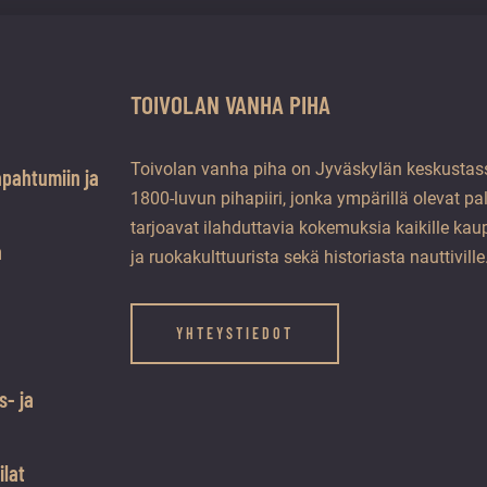
TOIVOLAN VANHA PIHA
Toivolan vanha piha on Jyväskylän keskustass
apahtumiin ja
1800-luvun pihapiiri, jonka ympärillä olevat pa
tarjoavat ilahduttavia kokemuksia kaikille kaup
a
ja ruokakulttuurista sekä historiasta nauttiville
YHTEYSTIEDOT
s- ja
ilat