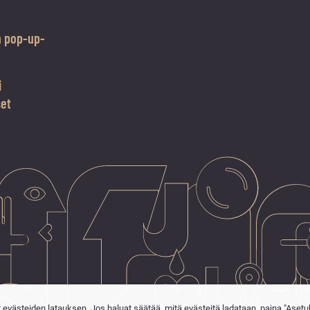
n pop-up-
i
set
t evästeiden latauksen. Jos haluat säätää, mitä evästeitä ladataan, paina "Asetu