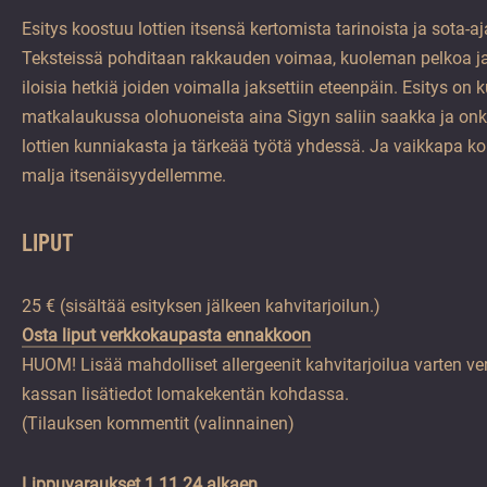
Esitys koostuu lottien itsensä kertomista tarinoista ja sota-a
Teksteissä pohditaan rakkauden voimaa, kuoleman pelkoa ja
iloisia hetkiä joiden voimalla jaksettiin eteenpäin. Esitys on 
matkalaukussa olohuoneista aina Sigyn saliin saakka ja onki
lottien kunniakasta ja tärkeää työtä yhdessä. Ja vaikkapa k
malja itsenäisyydellemme.
LIPUT
25 € (sisältää esityksen jälkeen kahvitarjoilun.)
Osta liput verkkokaupasta ennakkoon
HUOM! Lisää mahdolliset allergeenit kahvitarjoilua varten 
kassan lisätiedot lomakekentän kohdassa.
(Tilauksen kommentit (valinnainen)
Lippuvaraukset 1.11.24 alkaen