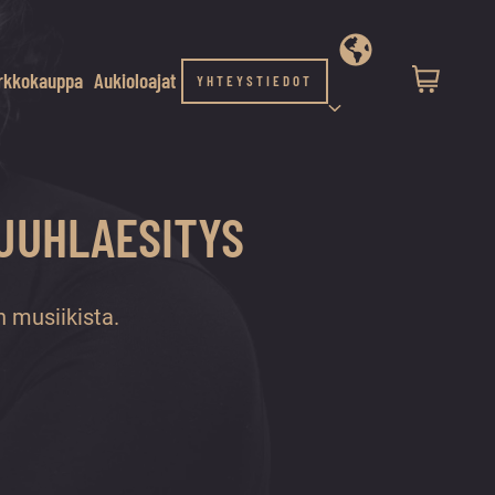
rkkokauppa
Aukioloajat
YHTEYSTIEDOT
 JUHLAESITYS
n musiikista.