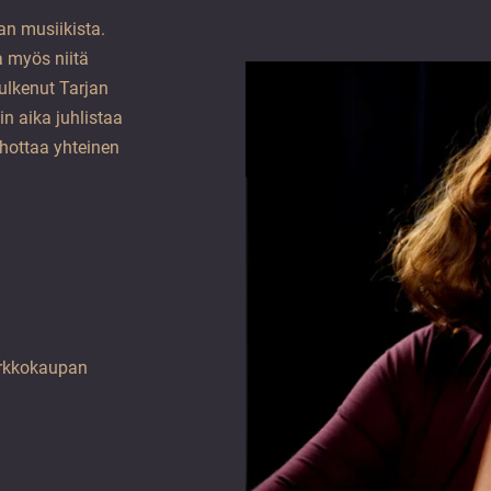
jan musiikista.
 myös niitä
kulkenut Tarjan
n aika juhlistaa
ohottaa yhteinen
verkkokaupan