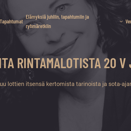
Elämyksiä juhliin, tapahtumiin ja
Tapahtumat
Ve
ryhmäretkiin
NOITA RINTAMALOTISTA 20 V
uu lottien itsensä kertomista tarinoista ja sota-aja