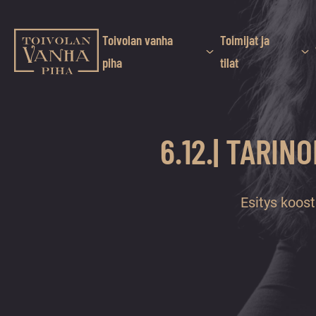
Siirry
suoraan
sisältöön
Toivolan vanha
Toimijat ja
Toivolan vanha piha
piha
tilat
Jyväskylän
kauneimmassa
pihapiirissä
6.12.| TARI
erilaiset
palvelut
ja
tapahtumat
Esitys koost
tarjoavat
kiireettömiä
ja
hyviä
hetkiä
ympäri