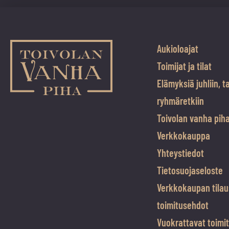
Aukioloajat
Toimijat ja tilat
Elämyksiä juhliin, t
ryhmäretkiin
Toivolan vanha pih
Verkkokauppa
Yhteystiedot
Tietosuojaseloste
Verkkokaupan tilau
toimitusehdot
Vuokrattavat toimit