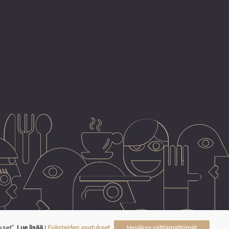
kset".
Lue lisää
|
Evästeiden asetukset
Hyväksy välttämättömät