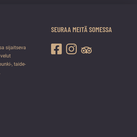
SEURAA MEITÄ SOMESSA
a sijaitseva
lvelut
unki-, taide-
.