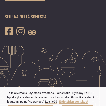
SEURAA MEITÄ SOMESSA
Tällä sivustolla käytetään evästeitä. Painamalla "Hyväksy kaikki",
hyväksyt evästeiden latauksen. Jos haluat säätää, mitä evästeitä
ladataan, paina "Asetukset".
Lue lisää
|
Evästeiden asetukset