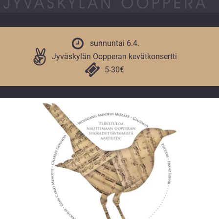
vuoden.
sunnuntai 6.4.
Jyväskylän Oopperan kevätkonsertti
5-30€