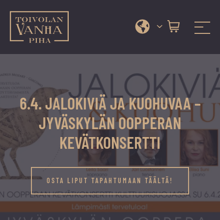
Toivolan vanha piha
Jyväskylän
Siirry
kauneimmassa
suoraan
pihapiirissä
sisältöön
erilaiset
6.4. JALOKIVIÄ JA KUOHUVAA –
palvelut
ja
JYVÄSKYLÄN OOPPERAN
tapahtumat
KEVÄTKONSERTTI
tarjoavat
kiireettömiä
ja
OSTA LIPUT TAPAHTUMAAN TÄÄLTÄ!
hyviä
hetkiä
ympäri