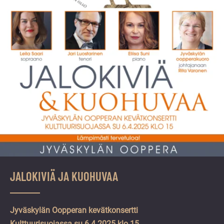
JALOKIVIÄ JA KUOHUVAA
Jyväskylän Oopperan kevätkonsertti
Kulttuurisuojassa
su 6.4.2025 klo 15