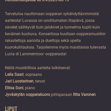
Tervetuloa nauttimaan oopperan sykähdyttävimmistä
aarteista! Luvassa on unohtumaton iltapäivä, jossa
sävelet säihkyvät kuin jalokivet ja tunnelma kuplii kuin
keväinen kuohuva. Konsertissa kuullaan oopperamusiikin
rakastettuja aarioita ja duettoja sekä upeita
kuorokohtauksia. Tarjoilemme myös maistiaisia tulevasta
Lucia di Lammermoor -oopperasta!
Näitä musiikillisia aarteita tulkitsevat:
Leila Saari
, sopraano
Jari Luostarinen
, tenori
Eliisa Suni
, piano
Jyvä
skylän oopperakuoro
johtajanaan
Rita Varonen
LIPUT