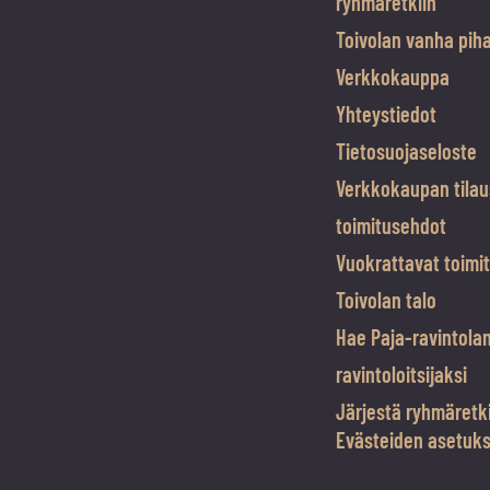
ryhmäretkiin
Toivolan vanha pih
Verkkokauppa
Yhteystiedot
Tietosuojaseloste
Verkkokaupan tilau
toimitusehdot
Vuokrattavat toimit
Toivolan talo
Hae Paja-ravintola
ravintoloitsijaksi
Järjestä ryhmäretk
Evästeiden asetuk