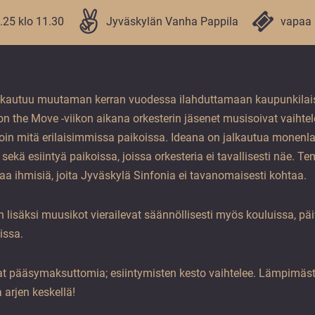
.25 klo 11.30
Jyväskylän Vanha Pappila
vapaa
lkautuu muutaman kerran vuodessa ilahduttamaan kaupunkilaisia
n the Move -viikon aikana orkesterin jäsenet musisoivat vaihtel
 mitä erilaisimmissa paikoissa. Ideana on jalkautua monenlaisi
sekä esiintyä paikoissa, joissa orkesteria ei tavallisesti näe. T
aa ihmisiä, joita Jyväskylä Sinfonia ei tavanomaisesti kohtaa.
n lisäksi muusikot vierailevat säännöllisesti myös kouluissa, p
issa.
t pääsymaksuttomia; esiintymisten kesto vaihtelee. Lämpimästi
 arjen keskellä!