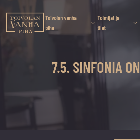
Siirry
suoraan
sisältöön
Toivolan vanha
Toimijat ja
Toivolan vanha piha
piha
tilat
Jyväskylän
kauneimmassa
pihapiirissä
7.5. SINFONIA 
erilaiset
palvelut
ja
tapahtumat
tarjoavat
kiireettömiä
ja
hyviä
hetkiä
ympäri