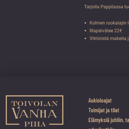
Tarjolla Pappilassa tu
Kolmen ruokalajin 
Iltapäivätee 22€
Vitriinistä makeita 
Aukioloajat
Toimijat ja tilat
Elämyksiä juhliin, t