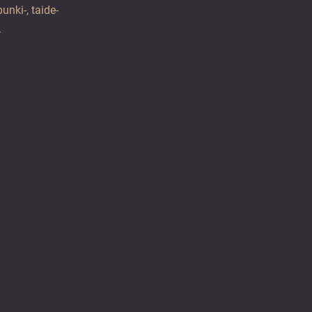
unki-, taide-
.