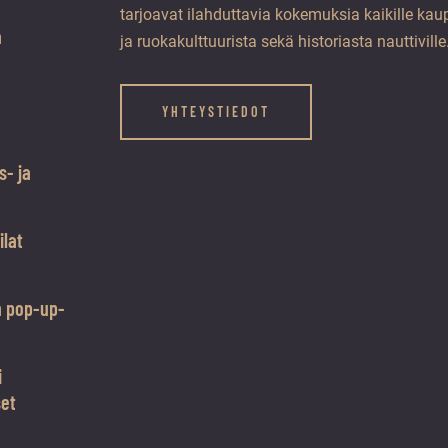
tarjoavat ilahduttavia kokemuksia kaikille kaup
a
ja ruokakulttuurista sekä historiasta nauttiville
YHTEYSTIEDOT
s- ja
ilat
n pop-up-
i
set