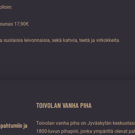
olloin:
lounas 17,90€
ja suolaisia leivonnaisia, sekä kahvia, teetä ja virkokkeita.
TOIVOLAN VANHA PIHA
Toivolan vanha piha on Jyväskylän keskustass
apahtumiin ja
1800-luvun pihapiiri, jonka ympärillä olevat pa