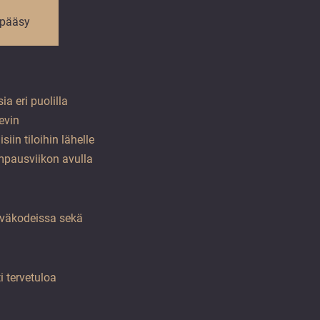
 pääsy
 eri puolilla
evin
in tiloihin lähelle
empausviikon avulla
äiväkodeissa sekä
 tervetuloa