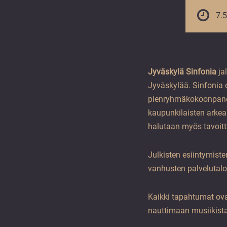
vuoden.
7.5
Jyväskylä Sinfonia
ja
Jyväskylää. Sinfonia o
pienryhmäkokoonpanoin
kaupunkilaisten arkea 
halutaan myös tavoitt
Julkisten esiintymiste
vanhusten palvelutalo
Kaikki tapahtumat ova
nauttimaan musiikista