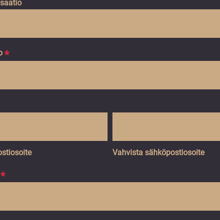
isaatio
o
*
stiosoite
Vahvista sähköpostiosoite
*