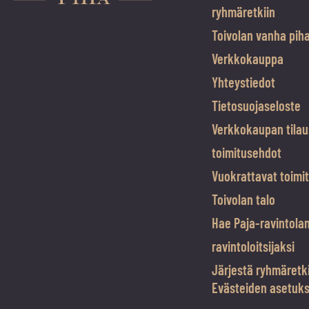
ryhmäretkiin
Toivolan vanha pih
Verkkokauppa
Yhteystiedot
Tietosuojaseloste
Verkkokaupan tilau
toimitusehdot
Vuokrattavat toimit
Toivolan talo
Hae Paja-ravintola
ravintoloitsijaksi
Järjestä ryhmäretk
Evästeiden asetuk