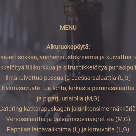
MENU
Alkuruokapöytä:
a-artisokkaa, vuohenjuustokreemiä ja kuivattua t
kelöityä tillikurkkua ja sitruspikkelöityä punasipul
Ilmakuivattua possua ja caessarsalaattia (L,G)
Kylmäsavustettua lohta, kirkasta perunasalaattia
ja piparjuuriaiolia (M,G)
 Catering katkarapuskagen ja unikonsimennäkkäriä
Versosalaattia ja balsamicovinaigrettea (M,G)
Pappilan leipävalikoima (L) ja kirnuvoita (L,G)