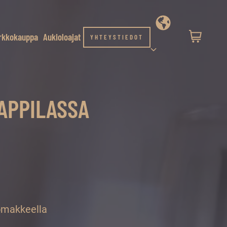
rkkokauppa
Aukioloajat
YHTEYSTIEDOT
PAPPILASSA
lomakkeella