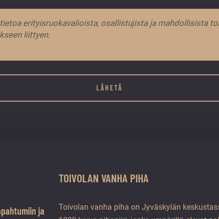
ituksiin
TOIVOLAN VANHA PIHA
ksi.
Toivolan vanha piha on Jyväskylän keskustass
apahtumiin ja