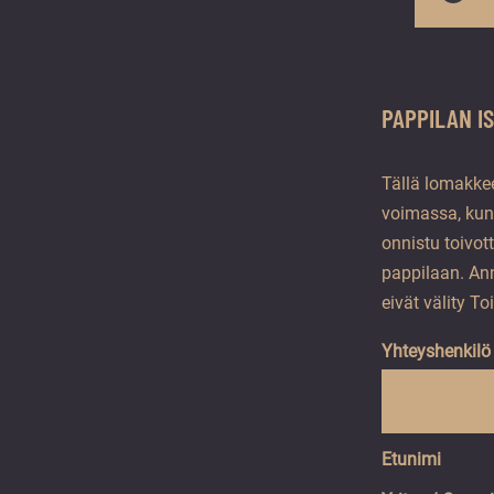
PAPPILAN I
Tällä lomakkee
voimassa, kun
onnistu toivo
pappilaan. Ann
eivät välity To
Yhteyshenkilö
Etunimi