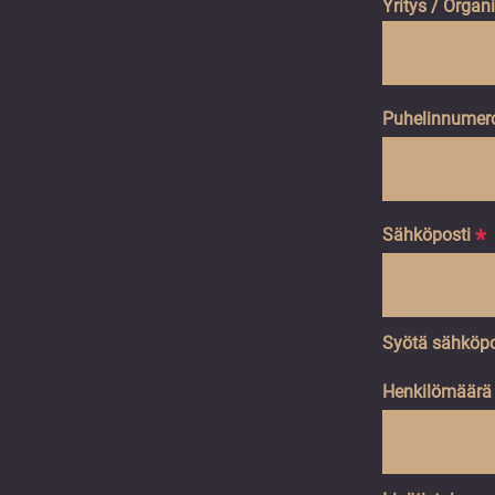
Yritys / Organ
Puhelinnumer
Sähköposti
*
Syötä sähköpo
Henkilömäärä