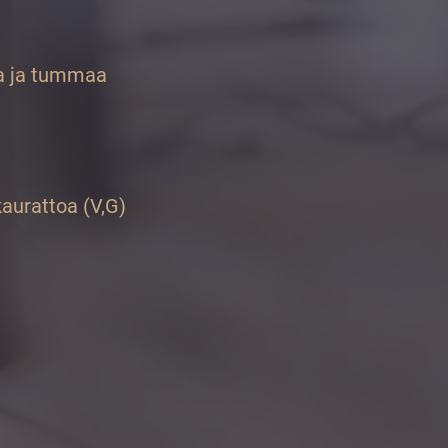
sia ja tummaa
kaurattoa (V,G)