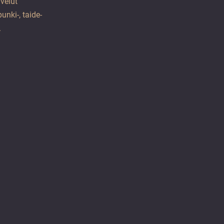
lvelut
unki-, taide-
.