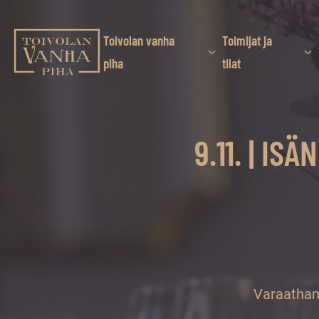
Siirry
suoraan
sisältöön
Toivolan vanha
Toimijat ja
Toivolan vanha piha
piha
tilat
Jyväskylän
kauneimmassa
pihapiirissä
9.11. | I
erilaiset
palvelut
ja
tapahtumat
tarjoavat
kiireettömiä
ja
hyviä
Varaathan 
hetkiä
ympäri