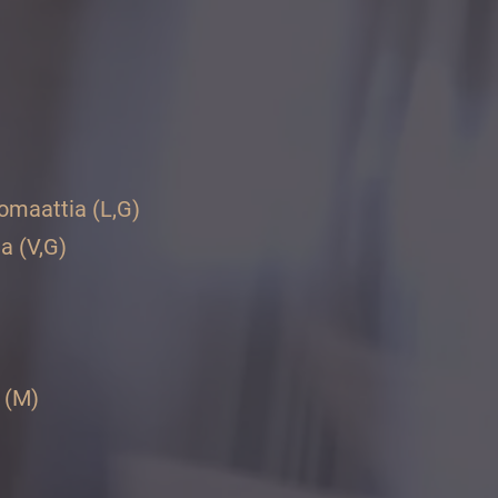
omaattia (L,G)
ia (V,G)
 (M)