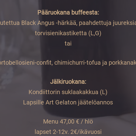
Pääruokana buffeesta:
dutettua Black Angus -härkää, paahdettuja juurek
torvisienikastiketta (L,G)
tai
rtobellosieni-confit, chimichurri-tofua ja porkkana
Jälkiruokana:
Kondiittorin suklaakakkua (L)
Lapsille Art Gelaton jäätelöannos
Menu 47,00 € / hlö
lapset 2-12v. 2€/ikävuosi