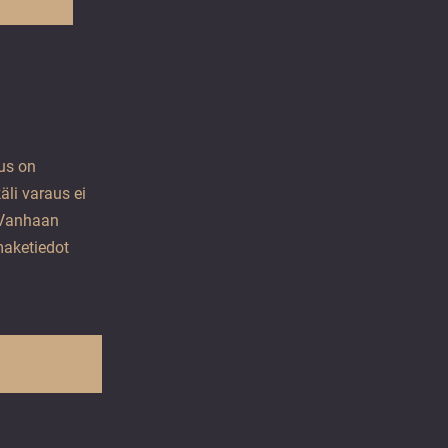
aus on
li varaus ei
 Vanhaan
maketiedot