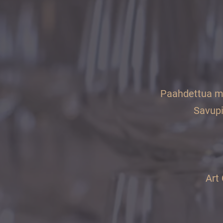
vuoden.
Paahdettua ma
Savupik
Art