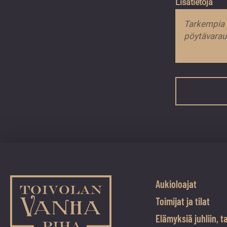
Lisätietoja
Name
Kenttä
on
validointitarko
ja
tulee
Aukioloajat
jättää
Toimijat ja tilat
koskemattoma
Elämyksiä juhliin, t