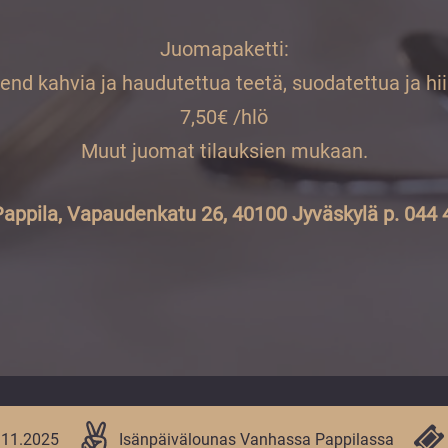
Juomapaketti:
nd kahvia ja haudutettua teetä, suodatettua ja hii
7,50€ /hlö
Muut juomat tilauksien mukaan.
appila, Vapaudenkatu 26, 40100 Jyväskylä p. 044
.11.2025
Isänpäivälounas Vanhassa Pappilassa