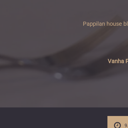
Pappilan house ble
Vanha P
9