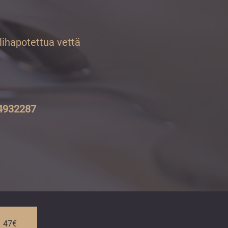
lihapotettua vettä
 4932287
47€