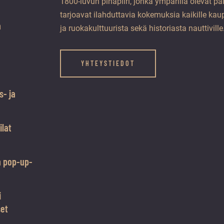
1800-luvun pihapiiri, jonka ympärillä olevat pa
tarjoavat ilahduttavia kokemuksia kaikille kaup
a
ja ruokakulttuurista sekä historiasta nauttiville
YHTEYSTIEDOT
s- ja
ilat
n pop-up-
i
set