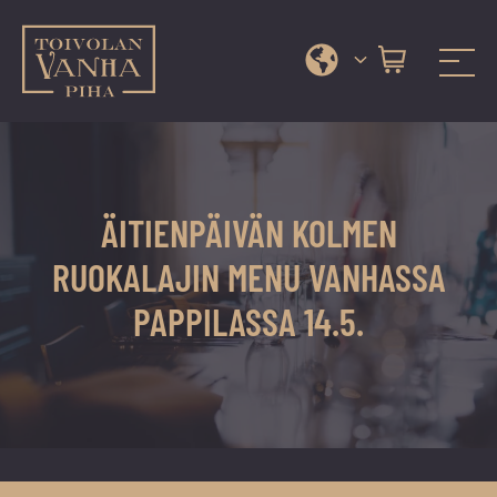
Toivolan vanha piha
Jyväskylän
Siirry
kauneimmassa
suoraan
pihapiirissä
sisältöön
erilaiset
ÄITIENPÄIVÄN KOLMEN
palvelut
ja
RUOKALAJIN MENU VANHASSA
tapahtumat
PAPPILASSA 14.5.
tarjoavat
kiireettömiä
ja
hyviä
hetkiä
ympäri