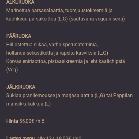
ALKURUOKA
Marinoitua parsasalaattia, tuorejuustokreemiä ja
kuohkeaa parsakeittoa (L,G) (saatavana vegaanisena)
PÄÄRUOKA
Hiillostettua siikaa, varhaisperunaterriiniä,
hollandaisekastiketta ja rapeita kasviksia (L,G)
Korvasienirisottoa, pistaasikreemiä ja lehtikaalichipsiä
(Veg)
JÄLKIRUOKA
Suklaa pranilemousse ja marjasalaattia (L,G) tai Pappilan
mansikkakakkua (L)
Hinta
55,00€ /hlö
Lasten menu
, alle 12v. 19,00€ /hlö