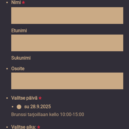
Nimi
*
Hidden
Hidden
Hidden
Hidden
Liidityökalu
utm_source
utm_medium
utm_campaign
Etunimi
Sukunimi
Osoite
Valitse päivä
*
su 28.9.2025
Brunssi tarjoillaan kello 10:00-15:00
Valitse aika:
*