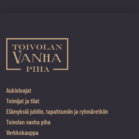
tulee
jättää
koskemattomaksi.
Aukioloajat
Toimijat ja tilat
Elämyksiä juhliin, tapahtumiin ja ryhmäretkiin
Toivolan vanha piha
Verkkokauppa