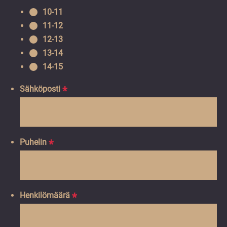
10-11
11-12
12-13
13-14
14-15
Sähköposti
*
Puhelin
*
Henkilömäärä
*