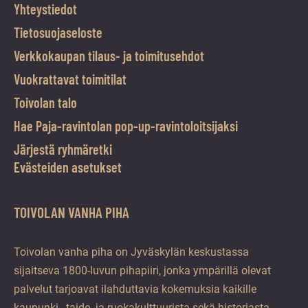
Yhteystiedot
Tietosuojaseloste
Verkkokaupan tilaus- ja toimitusehdot
Vuokrattavat toimitilat
Toivolan talo
Hae Paja-ravintolan pop-up-ravintoloitsijaksi
Järjestä ryhmäretki
Evästeiden asetukset
TOIVOLAN VANHA PIHA
Toivolan vanha piha on Jyväskylän keskustassa
sijaitseva 1800-luvun pihapiiri, jonka ympärillä olevat
palvelut tarjoavat ilahduttavia kokemuksia kaikille
kaupunki-, taide- ja ruokakulttuurista sekä historiasta