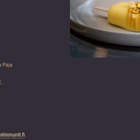
a Paja
€.
shionunit.fi
.