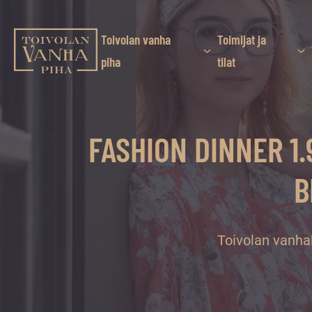
Siirry
suoraan
sisältöön
Toivolan vanha
Toimijat ja
Toivolan vanha piha
piha
tilat
Jyväskylän
kauneimmassa
pihapiirissä
FASHION DINNER 1.
erilaiset
palvelut
B
ja
tapahtumat
tarjoavat
kiireettömiä
Toivolan vanhal
ja
hyviä
hetkiä
ympäri