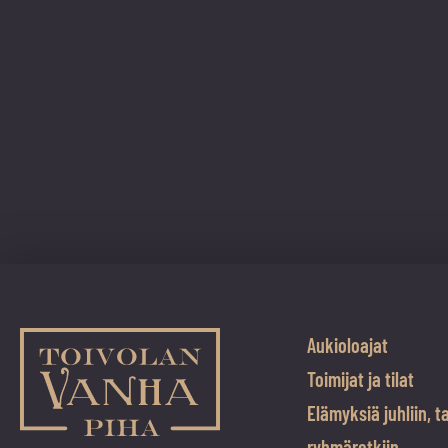
Aukioloajat
Toimijat ja tilat
Elämyksiä juhliin, t
ryhmäretkiin