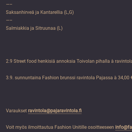
—–
Saksanhirveä ja Kantarellia (L,G)
—–
Salmiakkia ja Sitruunaa (L)
2.9 Street food henkisiä annoksia Toivolan pihalla à ravintol
3.9. sunnuntaina Fashion brunssi ravintola Pajassa à 34,00 
Varaukset
ravintola@pajaravintola.fi
Voit myös ilmoittautua Fashion Unitille osoitteeseen
info@fa