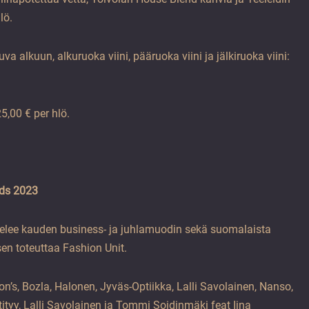
lö.
uva alkuun, alkuruoka viini, pääruoka viini ja jälkiruoka viini:
5,00 € per hlö.
nds 2023
telee kauden business- ja juhlamuodin sekä suomalaista
en toteuttaa Fashion Unit.
s, Bozla, Halonen, Jyväs-Optiikka, Lalli Savolainen, Nanso,
tityy, Lalli Savolainen ja Tommi Soidinmäki feat Iina