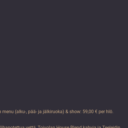
 menu (alku-, pää- ja jälkiruoka) & show: 59,00 € per hlö.
ilihapotettua vettä, Toivolan House Blend kahvia ja Teeleidin