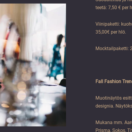
teetä: 7,50 € per h
Viinipaketti: kuoh
35,00€ per hlö.
Mocktailpaketti: 2
Fall Fashion Tre
Muotinäytös esit
designia. Näytöks
Mukana mm. Aaron’
Prisma, Sokos, Ti