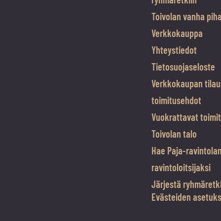
Toivolan vanha pih
Verkkokauppa
Yhteystiedot
Tietosuojaseloste
Verkkokaupan tilau
toimitusehdot
Vuokrattavat toimit
Toivolan talo
Hae Paja-ravintola
ravintoloitsijaksi
Järjestä ryhmäretk
Evästeiden asetuk