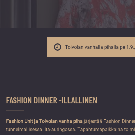
vuoden.
Toivolan vanhalla pihalla pe 1.9.,
FASHION DINNER -ILLALLINEN
Fashion Unit ja Toivolan vanha piha
järjestää Fashion Dinner 
tunnelmallisessa ilta-auringossa. Tapahtumapaikkaina toim