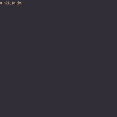
unki-, taide-
.