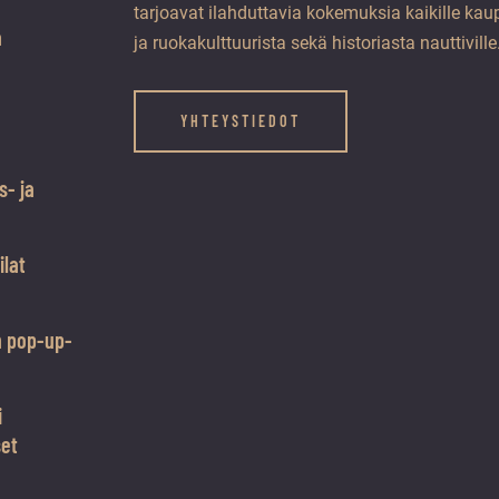
tarjoavat ilahduttavia kokemuksia kaikille kaup
a
ja ruokakulttuurista sekä historiasta nauttiville
YHTEYSTIEDOT
s- ja
ilat
n pop-up-
i
set