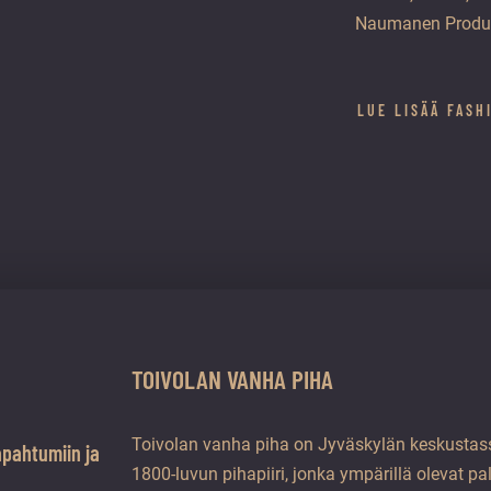
Naumanen Product
LUE LISÄÄ FASH
TOIVOLAN VANHA PIHA
Toivolan vanha piha on Jyväskylän keskustass
apahtumiin ja
1800-luvun pihapiiri, jonka ympärillä olevat pa