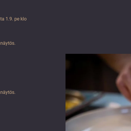
a 1.9. pe klo
inäytös.
inäytös.