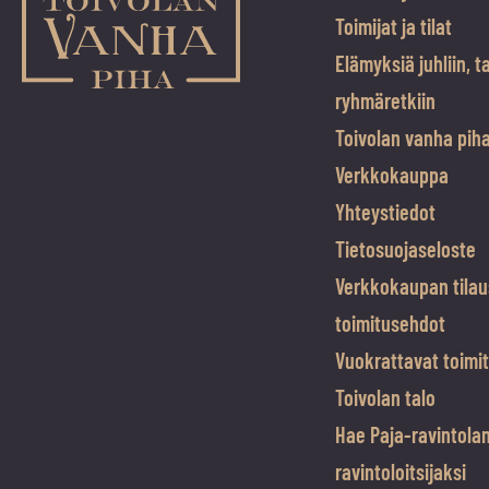
Toimijat ja tilat
Elämyksiä juhliin, t
ryhmäretkiin
Toivolan vanha pih
Verkkokauppa
Yhteystiedot
Tietosuojaseloste
Verkkokaupan tilau
toimitusehdot
Vuokrattavat toimit
Toivolan talo
Hae Paja-ravintola
ravintoloitsijaksi