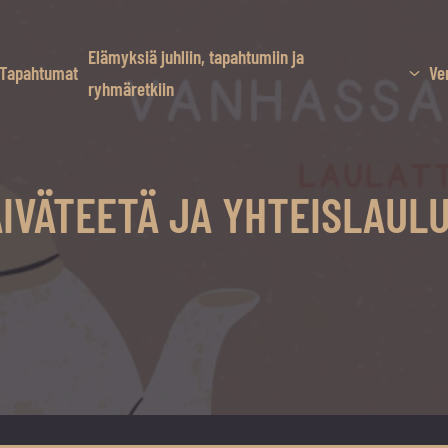
Elämyksiä juhliin, tapahtumiin ja
Tapahtumat
Ve
ryhmäretkiin
ÄIVÄTEETÄ JA YHTEISLAULUA