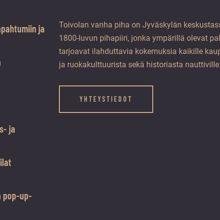
Toivolan vanha piha on Jyväskylän keskustass
apahtumiin ja
1800-luvun pihapiiri, jonka ympärillä olevat pa
tarjoavat ilahduttavia kokemuksia kaikille kaup
a
ja ruokakulttuurista sekä historiasta nauttiville
YHTEYSTIEDOT
s- ja
ilat
n pop-up-