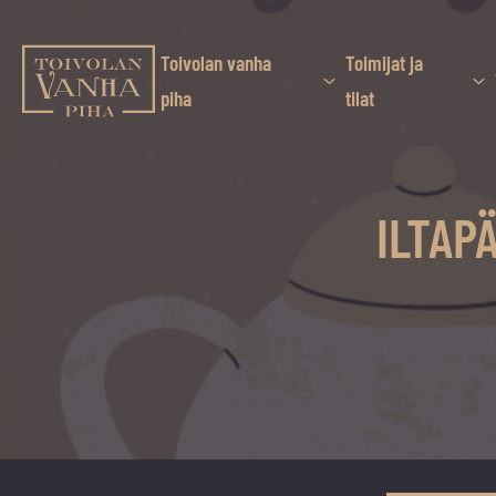
Siirry
suoraan
sisältöön
Toivolan vanha
Toimijat ja
Toivolan vanha piha
piha
tilat
Jyväskylän
kauneimmassa
pihapiirissä
ILTAP
erilaiset
palvelut
ja
tapahtumat
tarjoavat
kiireettömiä
ja
hyviä
hetkiä
ympäri