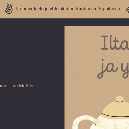
Iltapäiväteetä ja yhteislaulua Vanhassa Pappilassa
ana Tiina Mattila.