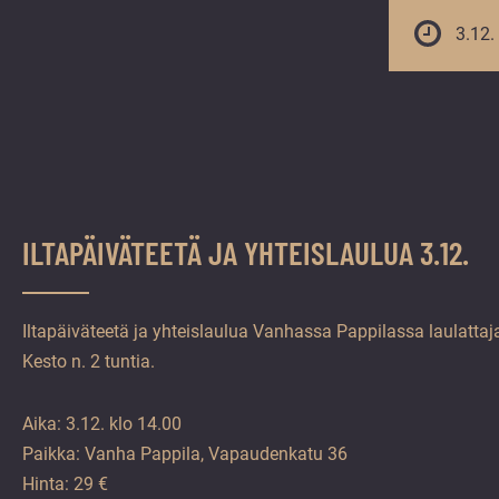
vuoden.
3.12.
ILTAPÄIVÄTEETÄ JA YHTEISLAULUA 3.12.
Iltapäiväteetä ja yhteislaulua Vanhassa Pappilassa laulattaj
Kesto n. 2 tuntia.
Aika: 3.12. klo 14.00
Paikka: Vanha Pappila, Vapaudenkatu 36
Hinta: 29 €