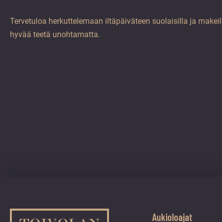
Tervetuloa herkuttelemaan iltäpäiväteen suolaisilla ja makeill
hyvää teetä unohtamatta.
Aukioloajat