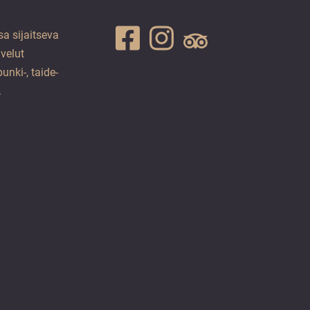
a sijaitseva
lvelut
unki-, taide-
.