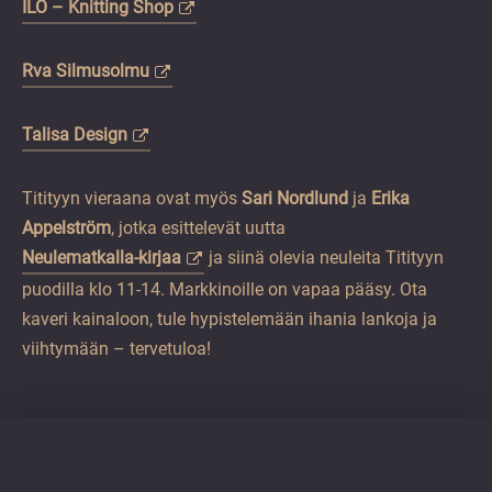
ILO – Knitting Shop
Rva Silmusolmu
Talisa Design
Titityyn vieraana ovat myös
Sari Nordlund
ja
Erika
Appelström
, jotka esittelevät uutta
Neulematkalla-kirjaa
ja siinä olevia neuleita Titityyn
puodilla klo 11-14. Markkinoille on vapaa pääsy. Ota
kaveri kainaloon, tule hypistelemään ihania lankoja ja
viihtymään – tervetuloa!