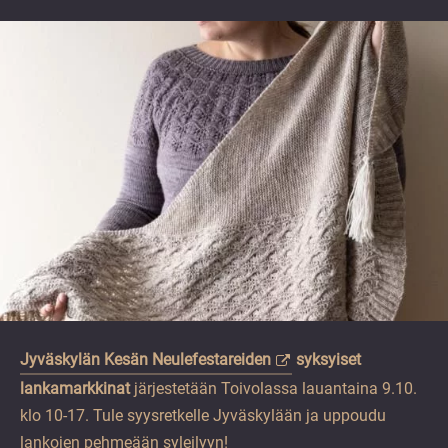
vuoden.
Jyväskylän Kesän Neulefestareiden
syksyiset
lankamarkkinat
järjestetään Toivolassa lauantaina 9.10.
klo 10-17. Tule syysretkelle Jyväskylään ja uppoudu
lankojen pehmeään syleilyyn!