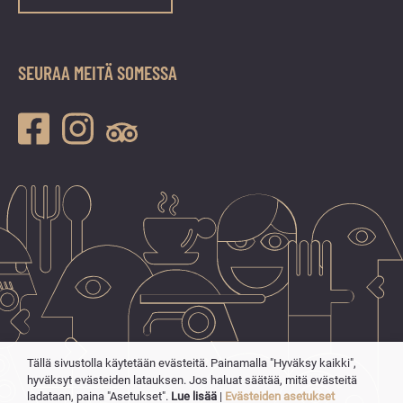
SEURAA MEITÄ SOMESSA
Tällä sivustolla käytetään evästeitä. Painamalla "Hyväksy kaikki",
hyväksyt evästeiden latauksen. Jos haluat säätää, mitä evästeitä
ladataan, paina "Asetukset".
Lue lisää
|
Evästeiden asetukset