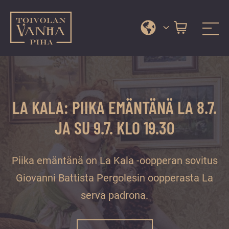
Toivolan vanha piha
Jyväskylän
Siirry
kauneimmassa
suoraan
pihapiirissä
sisältöön
erilaiset
LA KALA: PIIKA EMÄNTÄNÄ LA 8.7.
palvelut
ja
JA SU 9.7. KLO 19.30
tapahtumat
tarjoavat
Piika emäntänä on La Kala -oopperan sovitus
kiireettömiä
ja
Giovanni Battista Pergolesin oopperasta La
hyviä
serva padrona.
hetkiä
ympäri