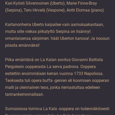
Kari-Kyösti Silvennoinen (Uberto), Marie Finne-Bray
(Serpina), Tero Hirvelä (Vespone), Antti Elomaa (piano)
Kartanonherra Uberto kaipailee vain aamukaakaotaan,
mutta sille viekas piikatyttö Serpina on lisännyt
omanlaisensa särpimen: häät Uberton kanssa! Ja nousun
piiasta emännäksi!
Piika emäntänä on La Kalan sovitus Giovanni Battista
Pergolesin oopperasta La serva padrona. Ooppera
esitettiin ensimmäisen kerran vuonna 1733 Napolissa.
Teoksesta tuli opera buffa -genren eli koomisen oopperan
malli ja olennainen teos, jonka riemastuttaa edelleen
tarinankerronnallaan.
Sumiaisissa toimiva La Kala -ooppera on todennäköisesti