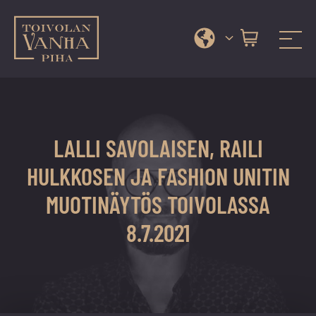
Toivolan vanha piha
Jyväskylän
Siirry
kauneimmassa
suoraan
pihapiirissä
sisältöön
erilaiset
LALLI SAVOLAISEN, RAILI
palvelut
ja
HULKKOSEN JA FASHION UNITIN
tapahtumat
MUOTINÄYTÖS TOIVOLASSA
tarjoavat
kiireettömiä
8.7.2021
ja
hyviä
hetkiä
ympäri