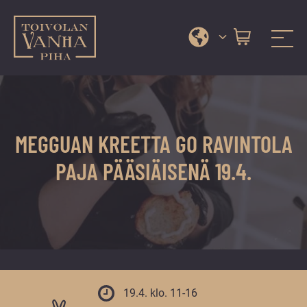
Toivolan vanha piha
Jyväskylän
Siirry
kauneimmassa
suoraan
pihapiirissä
sisältöön
erilaiset
MEGGUAN KREETTA GO RAVINTOLA
palvelut
ja
PAJA PÄÄSIÄISENÄ 19.4.
tapahtumat
tarjoavat
kiireettömiä
ja
hyviä
hetkiä
ympäri
19.4. klo. 11-16