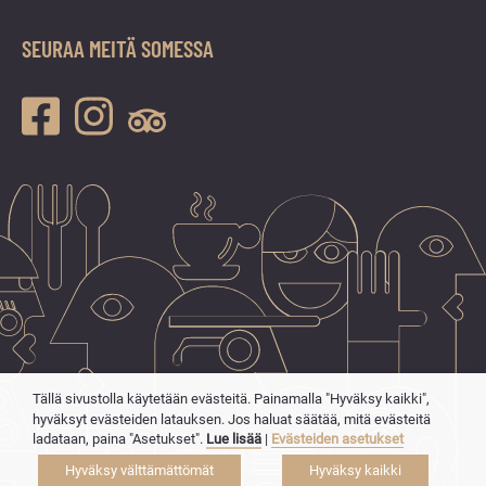
SEURAA MEITÄ SOMESSA
Tällä sivustolla käytetään evästeitä. Painamalla "Hyväksy kaikki",
hyväksyt evästeiden latauksen. Jos haluat säätää, mitä evästeitä
ladataan, paina "Asetukset".
Lue lisää
|
Evästeiden asetukset
Hyväksy välttämättömät
Hyväksy kaikki