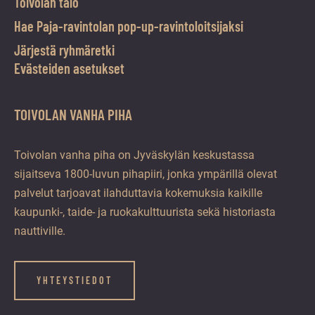
Toivolan talo
Hae Paja-ravintolan pop-up-ravintoloitsijaksi
Järjestä ryhmäretki
Evästeiden asetukset
TOIVOLAN VANHA PIHA
Toivolan vanha piha on Jyväskylän keskustassa
sijaitseva 1800-luvun pihapiiri, jonka ympärillä olevat
palvelut tarjoavat ilahduttavia kokemuksia kaikille
kaupunki-, taide- ja ruokakulttuurista sekä historiasta
nauttiville.
YHTEYSTIEDOT