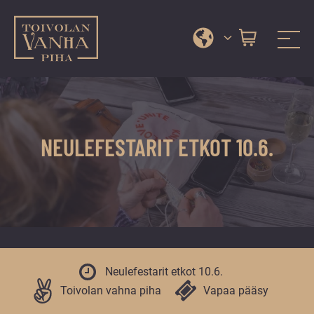
Toivolan vanha piha
Jyväskylän
Siirry
kauneimmassa
suoraan
pihapiirissä
sisältöön
erilaiset
NEULEFESTARIT ETKOT 10.6.
palvelut
ja
tapahtumat
tarjoavat
kiireettömiä
ja
hyviä
Neulefestarit etkot 10.6.
hetkiä
Toivolan vahna piha
Vapaa pääsy
ympäri