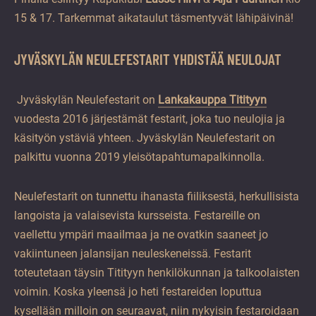
15 & 17. Tarkemmat aikataulut täsmentyvät lähipäivinä!
JYVÄSKYLÄN NEULEFESTARIT YHDISTÄÄ NEULOJAT
Jyväskylän Neulefestarit on
Lankakauppa Titityyn
vuodesta 2016 järjestämät festarit, joka tuo neulojia ja
käsityön ystäviä yhteen. Jyväskylän Neulefestarit on
palkittu vuonna 2019 yleisötapahtumapalkinnolla.
Neulefestarit on tunnettu ihanasta fiiliksestä, herkullisista
langoista ja valaisevista kursseista. Festareille on
vaellettu ympäri maailmaa ja ne ovatkin saaneet jo
vakiintuneen jalansijan neuleskeneissä. Festarit
toteutetaan täysin Titityyn henkilökunnan ja talkoolaisten
voimin. Koska yleensä jo heti festareiden loputtua
kysellään milloin on seuraavat, niin nykyisin festaroidaan