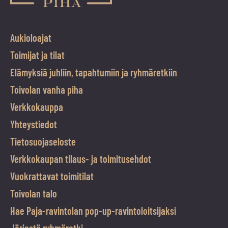
Aukioloajat
Toimijat ja tilat
Elämyksiä juhliin, tapahtumiin ja ryhmäretkiin
Toivolan vanha piha
Verkkokauppa
Yhteystiedot
Tietosuojaseloste
Verkkokaupan tilaus- ja toimitusehdot
Vuokrattavat toimitilat
Toivolan talo
Hae Paja-ravintolan pop-up-ravintoloitsijaksi
Järjestä ryhmäretki