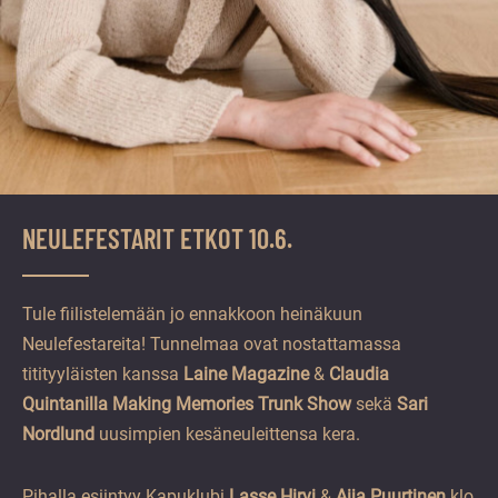
NEULEFESTARIT ETKOT 10.6.
Tule fiilistelemään jo ennakkoon heinäkuun
Neulefestareita! Tunnelmaa ovat nostattamassa
titityyläisten kanssa
Laine Magazine
&
Claudia
Quintanilla Making Memories Trunk Show
sekä
Sari
Nordlund
uusimpien kesäneuleittensa kera.
Pihalla esiintyy Kapuklubi
Lasse Hirvi
&
Aija Puurtinen
klo