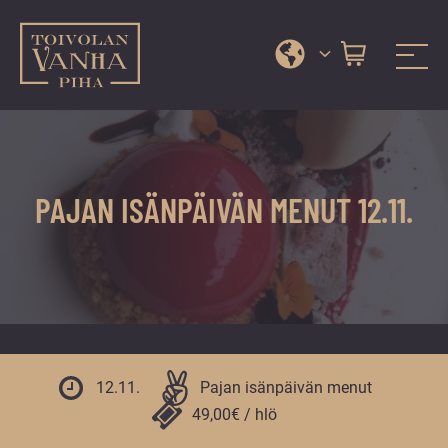
Toivolan vanha piha
Jyväskylän
Siirry
kauneimmassa
suoraan
pihapiirissä
sisältöön
erilaiset
PAJAN ISÄNPÄIVÄN MENUT 12.11.
palvelut
ja
tapahtumat
tarjoavat
kiireettömiä
ja
hyviä
12.11.
Pajan isänpäivän menut
hetkiä
49,00€ / hlö
ympäri