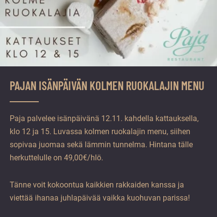
PAJAN ISÄNPÄIVÄN KOLMEN RUOKALAJIN MENU
Paja palvelee isänpäivänä 12.11. kahdella kattauksella,
klo 12 ja 15. Luvassa kolmen ruokalajin menu, siihen
sopivaa juomaa sekä lämmin tunnelma. Hintana tälle
herkuttelulle on 49,00€/hlö.
Tänne voit kokoontua kaikkien rakkaiden kanssa ja
viettää ihanaa juhlapäivää vaikka kuohuvan parissa!