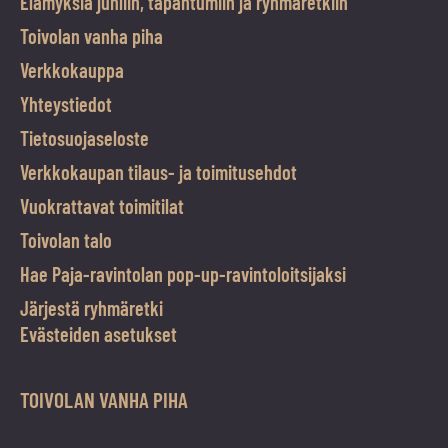
Elämyksiä juhliin, tapahtumiin ja ryhmäretkiin
Toivolan vanha piha
Verkkokauppa
Yhteystiedot
Tietosuojaseloste
Verkkokaupan tilaus- ja toimitusehdot
Vuokrattavat toimitilat
Toivolan talo
Hae Paja-ravintolan pop-up-ravintoloitsijaksi
Järjestä ryhmäretki
Evästeiden asetukset
TOIVOLAN VANHA PIHA