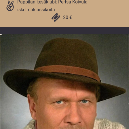
Pappilan kesäklubi: Pertsa Koivula –
iskelmäklassikoita
20 €