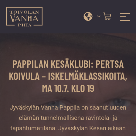
Toivolan vanha piha
Jyväskylän
Siirry
kauneimmassa
suoraan
pihapiirissä
sisältöön
erilaiset
PAPPILAN KESÄKLUBI: PERTSA
palvelut
ja
KOIVULA – ISKELMÄKLASSIKOITA,
tapahtumat
MA 10.7. KLO 19
tarjoavat
kiireettömiä
ja
Jyväskylän Vanha Pappila on saanut uuden
hyviä
elämän tunnelmallisena ravintola- ja
hetkiä
tapahtumatilana. Jyväskylän Kesän aikaan
ympäri