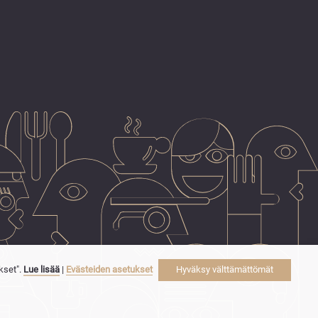
kset".
Lue lisää
|
Evästeiden asetukset
Hyväksy välttämättömät