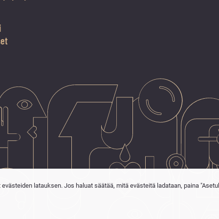
i
set
t evästeiden latauksen. Jos haluat säätää, mitä evästeitä ladataan, paina "Asetu