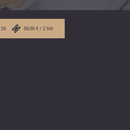
 26
58,00 € / 2 hlö