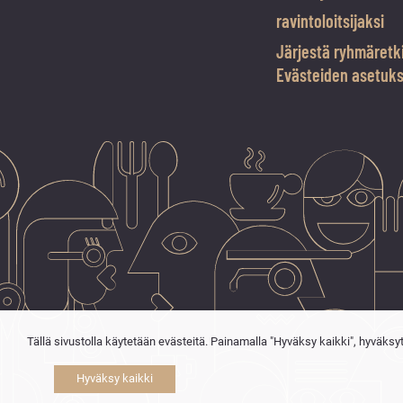
ravintoloitsijaksi
Järjestä ryhmäretk
Evästeiden asetuk
Tällä sivustolla käytetään evästeitä. Painamalla "Hyväksy kaikki", hyväksy
Hyväksy kaikki