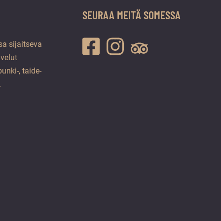
SEURAA MEITÄ SOMESSA
a sijaitseva
lvelut
unki-, taide-
.