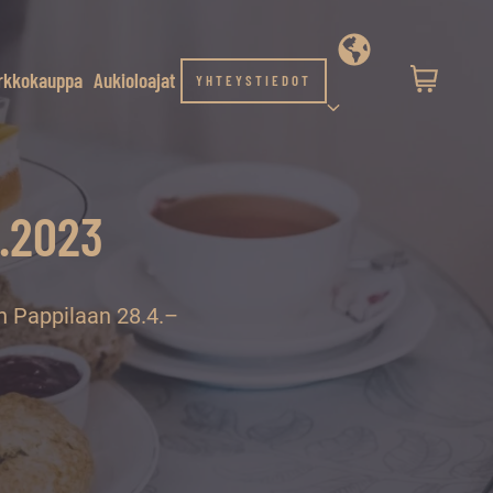
rkkokauppa
Aukioloajat
YHTEYSTIEDOT
5.2023
n Pappilaan 28.4.–