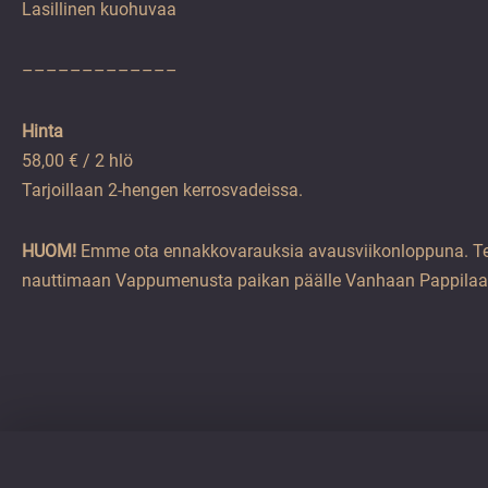
Lasillinen kuohuvaa
–––––––––––––
Hinta
58,00 € / 2 hlö
Tarjoillaan 2-hengen kerrosvadeissa.
HUOM!
Emme ota ennakkovarauksia avausviikonloppuna. Te
nauttimaan Vappumenusta paikan päälle Vanhaan Pappilaa