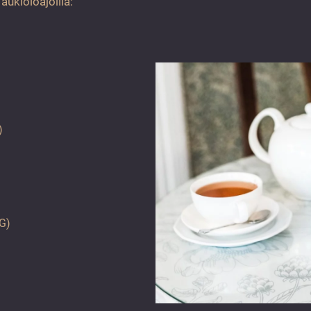
ukioloajoilla:
)
,G)