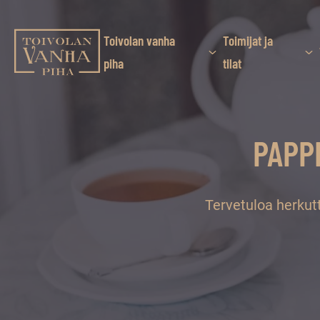
Siirry
suoraan
sisältöön
Toivolan vanha
Toimijat ja
Toivolan vanha piha
piha
tilat
Jyväskylän
kauneimmassa
pihapiirissä
PAPPI
erilaiset
palvelut
ja
tapahtumat
Tervetuloa herkut
tarjoavat
kiireettömiä
ja
hyviä
hetkiä
ympäri