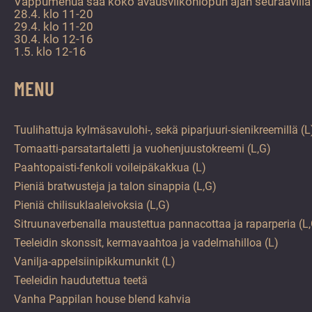
Vappumenua saa koko avausviikonlopun ajan seuraavilla a
28.4. klo 11-20
29.4. klo 11-20
30.4. klo 12-16
1.5. klo 12-16
MENU
Tuulihattuja kylmäsavulohi-, sekä piparjuuri-sienikreemillä (L
Tomaatti-parsatartaletti ja vuohenjuustokreemi (L,G)
Paahtopaisti-fenkoli voileipäkakkua (L)
Pieniä bratwusteja ja talon sinappia (L,G)
Pieniä chilisuklaaleivoksia (L,G)
Sitruunaverbenalla maustettua pannacottaa ja raparperia (L
Teeleidin skonssit, kermavaahtoa ja vadelmahilloa (L)
Vanilja-appelsiinipikkumunkit (L)
Teeleidin haudutettua teetä
Vanha Pappilan house blend kahvia