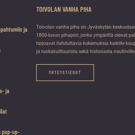
TOIVOLAN VANHA PIHA
Toivolan vanha piha on Jyväskylän keskustass
apahtumiin ja
1800-luvun pihapiiri, jonka ympärillä olevat pa
tarjoavat ilahduttavia kokemuksia kaikille kaup
a
ja ruokakulttuurista sekä historiasta nauttiville
YHTEYSTIEDOT
s- ja
ilat
n pop-up-