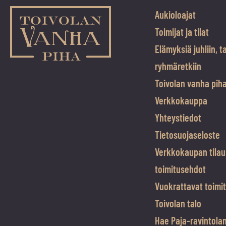
Aukioloajat
Toimijat ja tilat
Elämyksiä juhliin, t
ryhmäretkiin
Toivolan vanha pih
Verkkokauppa
Yhteystiedot
Tietosuojaseloste
Verkkokaupan tilau
toimitusehdot
Vuokrattavat toimit
Toivolan talo
Hae Paja-ravintola