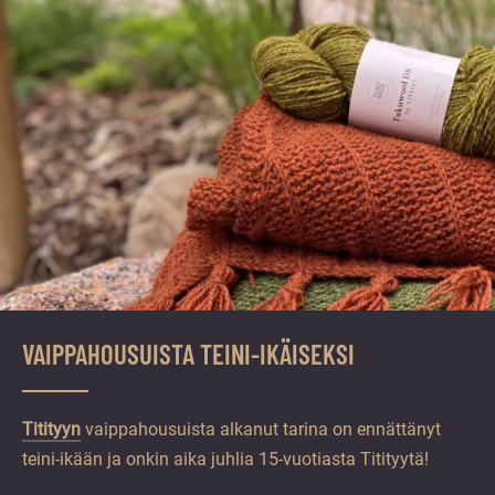
vuoden.
VAIPPAHOUSUISTA TEINI-IKÄISEKSI
Titityyn
vaippahousuista alkanut tarina on ennättänyt
teini-ikään ja onkin aika juhlia 15-vuotiasta Titityytä!