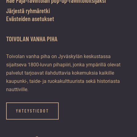
Hae Paja-ravintolan pop-up-ravintoloitsijaksi
Järjestä ryhmäretki
Evästeiden asetukset
TOIVOLAN VANHA PIHA
Toivolan vanha piha on Jyväskylän keskustassa
sijaitseva 1800-luvun pihapiiri, jonka ympärillä olevat
palvelut tarjoavat ilahduttavia kokemuksia kaikille
kaupunki-, taide- ja ruokakulttuurista sekä historiasta
nauttiville.
YHTEYSTIEDOT